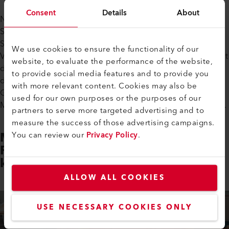
Consent
Details
About
Neben Überlappungs-, Kupplungs- und
Streifenschweissungen stellen Anwender:innen mit der
SEAMTEK 900 AT auch Säume (mit oder ohne
We use cookies to ensure the functionality of our
Verstärkungskeder) her. Der Touchscreen des Displays macht
website, to evaluate the performance of the website,
die Bedienung der SEAMTEK 900 AT einfach. Das Einstellen
to provide social media features and to provide you
der Schweissparameter (Temperatur, Luftmenge und
with more relevant content. Cookies may also be
Geschwindigkeit) funktioniert intuitiv und die
used for our own purposes or the purposes of our
Maschinenleistung lässt sich via Display laufend überwachen.
partners to serve more targeted advertising and to
measure the success of those advertising campaigns.
Mehrarmsystem für hohe
You can review our
Privacy Policy
.
Flexibilität beim Schweissen
komplexer Formen
ALLOW ALL COOKIES
USE NECESSARY COOKIES ONLY