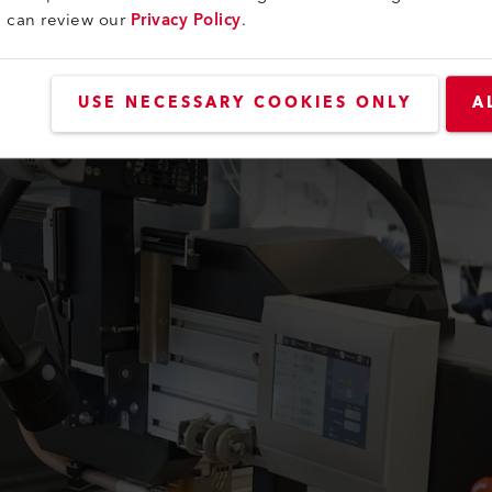
lu, esses moldes de iglu foram feitos há muito tempo ou 
u can review our
Privacy Policy
.
estão no mercado há cerca de 15 anos. Eles estão se tornand
 uso comercial, como bares, restaurantes ou como quartos de 
USE NECESSARY COOKIES ONLY
A