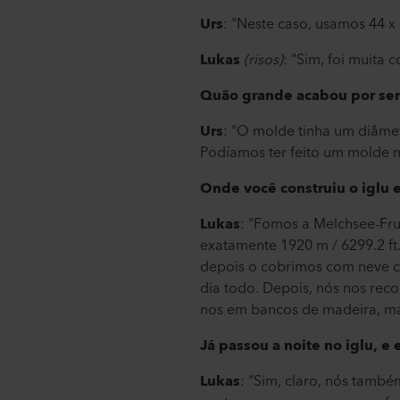
Urs
: "Neste caso, usamos 44 x 
Lukas
(risos)
: "Sim, foi muita
Quão grande acabou por ser 
Urs
: "O molde tinha um diâmetr
Podíamos ter feito um molde 
Onde você construiu o iglu e
Lukas
: "Fomos a Melchsee-Fru
exatamente 1920 m / 6299.2 ft
depois o cobrimos com neve c
dia todo. Depois, nós nos re
nos em bancos de madeira, ma
Já passou a noite no iglu, e e
Lukas
: "Sim, claro, nós també