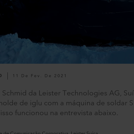
O
11 De Fev. De 2021
s Schmid da Leister Technologies AG, Suí
molde de iglu com a máquina de soldar 
isso funcionou na entrevista abaixo.
te de Comunicação Corporativa, Leister Suíça