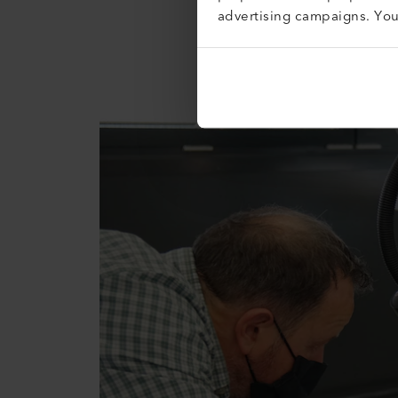
De volta ao seu molde de ig
advertising campaigns. Yo
Urs
: "Moldes Igloo como este 
seja para uso privado ou para