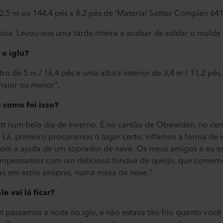
2,5 m ou 144,4 pés x 8,2 pés de 'Material Sattler Complan 641
 coisa. Levou-nos uma tarde inteira a acabar de soldar o molde
o iglu?
o de 5 m / 16,4 pés e uma altura interior de 3,4 m / 11,2 pés,
maior ou menor".
 como foi isso?
tt num belo dia de Inverno. É no cantão de Obwalden, no cent
. Lá, primeiro procuramos o lugar certo, inflamos a forma de
om a ajuda de um soprador de neve. Os meus amigos e eu e
compensamos com um delicioso fondue de queijo, que comemos
s em estilo próprio, numa mesa de neve."
le vai lá ficar?
m passamos a noite no iglu, e não estava tão frio quanto você i