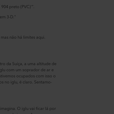
 904 preto (PVC)'".
 em 3-D."
 mas não há limites aqui.
ro da Suíça, a uma altitude de
 iglu com um soprador de ar e
stivemos ocupados com isso o
 no iglu, é claro. Sentamo-
magina. O iglu vai ficar lá por