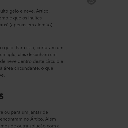
to gelo e neve, Ártico,
omo é que os inuítes
Maus" (apenas em alemão).
o gelo. Para isso, cortaram um
r um iglu, eles desenham um
 de neve dentro deste círculo e
 à área circundante, o que
ve.
s
ve ou para um jantar de
s encontram no Ártico. Além
samos de outra solução com a