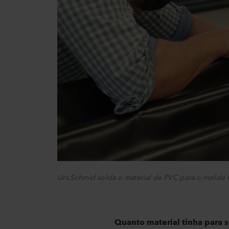
Urs Schmid solda o material de PVC para o molde
Quanto material tinha para s