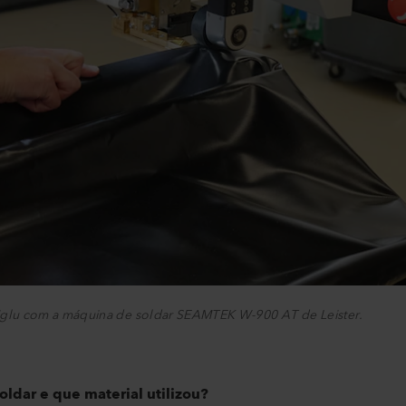
 iglu com a máquina de soldar SEAMTEK W-900 AT de Leister.
oldar e que material utilizou?