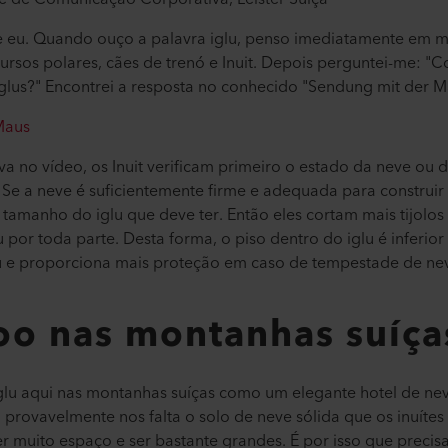
 eu. Quando ouço a palavra iglu, penso imediatamente em mui
ursos polares, cães de trenó e Inuit. Depois perguntei-me: "C
glus?" Encontrei a resposta no conhecido "Sendung mit der 
Maus
 no vídeo, os Inuit verificam primeiro o estado da neve ou d
. Se a neve é suficientemente firme e adequada para construi
 tamanho do iglu que deve ter. Então eles cortam mais tijolos
por toda parte. Desta forma, o piso dentro do iglu é inferior
lu e proporciona mais proteção em caso de tempestade de ne
loo nas montanhas suíça
glu aqui nas montanhas suíças como um elegante hotel de ne
 provavelmente nos falta o solo de neve sólida que os inuíte
ter muito espaço e ser bastante grandes. É por isso que preci