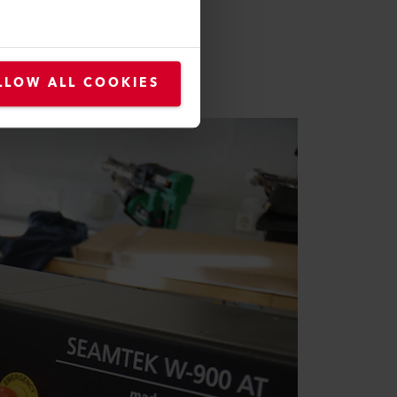
isso é uma idéia nova?
o cada vez mais populares,
hotel".
LLOW ALL COOKIES