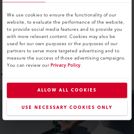
aparelho não só é fácil de transportar, como também
é silencioso.
We use cookies to ensure the functionality of our
Para além da sua elevada mobilidade, o dispositivo
website, to evaluate the performance of the website,
garante um teste fiável dos cordões de soldadura
to provide social media features and to provide you
devido ao vácuo constante, independentemente do
with more relevant content. Cookies may also be
nível de carga da bateria. A VACUUM PLATE 100-LP é
used for our own purposes or the purposes of our
fornecida numa prática mala de plástico, na qual tudo
partners to serve more targeted advertising and to
pode ser guardado e transportado em segurança.
measure the success of those advertising campaigns.
You can review our
Privacy Policy
.
VACUUM PLATE 100-LP: As vantagens mais importantes
num relance
ALLOW ALL COOKIES
USE NECESSARY COOKIES ONLY