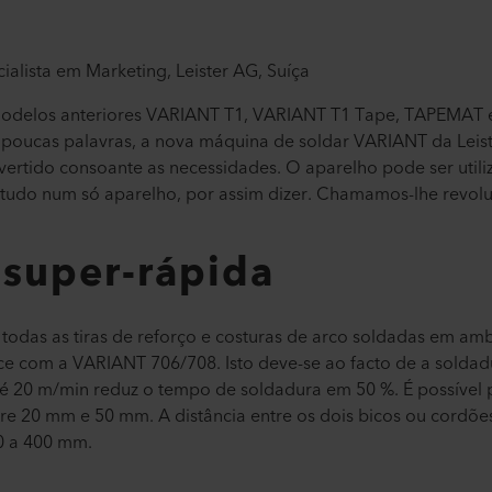
ialista em Marketing, Leister AG, Suíça
 modelos anteriores VARIANT T1, VARIANT T1 Tape, TAPEMAT
 poucas palavras, a nova máquina de soldar VARIANT da Leis
nvertido consoante as necessidades. O aparelho pode ser util
- tudo num só aparelho, por assim dizer. Chamamos-lhe revolu
 super-rápida
odas as tiras de reforço e costuras de arco soldadas em am
 com a VARIANT 706/708. Isto deve-se ao facto de a soldad
é 20 m/min reduz o tempo de soldadura em 50 %. É possível p
re 20 mm e 50 mm. A distância entre os dois bicos ou cordõe
0 a 400 mm.