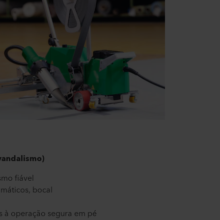
vandalismo)
smo fiável
máticos, bocal
as à operação segura em pé