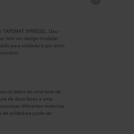
 e TAPEMAT SPRIEGEL. Uau -
ter tem um design modular.
izado para soldadura por arco,
cionário.
bos os lados de uma lona de
ura de duas faces a uma
rocessar diferentes materiais
s de soldadura pode ser