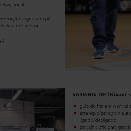
icos, bocal
à operação segura em pé
es de correia para
rço
VARIANTE 704 (Fita anti-
guia de fita anti-vandali
arranque/paragem auto
ligado/desligado
trabalho eficiente graç