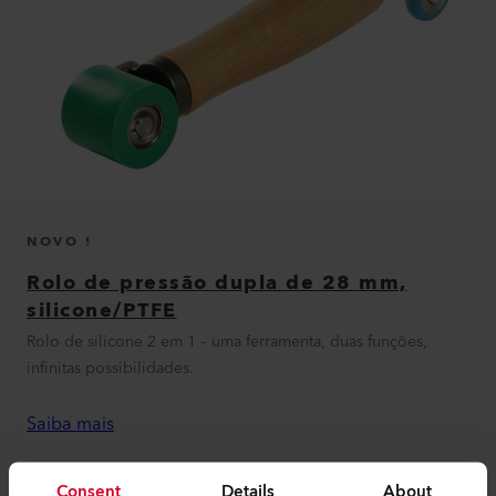
NOVO !
Rolo de pressão dupla de 28 mm,
silicone/PTFE
Rolo de silicone 2 em 1 – uma ferramenta, duas funções,
infinitas possibilidades.
Saiba mais
Consent
Details
About