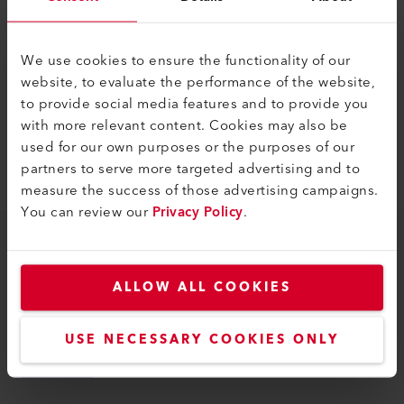
We use cookies to ensure the functionality of our
website, to evaluate the performance of the website,
to provide social media features and to provide you
with more relevant content. Cookies may also be
used for our own purposes or the purposes of our
partners to serve more targeted advertising and to
measure the success of those advertising campaigns.
You can review our
Privacy Policy
.
NOVO !
Rolo de pressão dupla de 28 mm, PTFE
ALLOW ALL COOKIES
Rolo de PTFE 2 em 1: uma ferramenta, duas funções, com
desempenho antiaderente em altas temperaturas.
USE NECESSARY COOKIES ONLY
Saiba mais