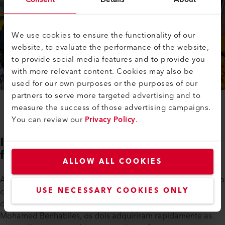
We use cookies to ensure the functionality of our
website, to evaluate the performance of the website,
to provide social media features and to provide you
with more relevant content. Cookies may also be
used for our own purposes or the purposes of our
partners to serve more targeted advertising and to
measure the success of those advertising campaigns.
You can review our
Privacy Policy
.
Inovação no mercado com
formação alargada
ALLOW ALL COOKIES
A dupla de artesãos foi inicialmente objeto de uma formação
USE NECESSARY COOKIES ONLY
completa com os peritos da Chimibat, representante oficial
da Leister na Argélia. Sob a orientação especializada de
Mohamed Benhabiles, os dois adquiriram rapidamente as