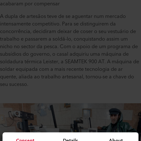
acabaram por compensar
A dupla de artesãos teve de se aguentar num mercado
intensamente competitivo. Para se distinguirem da
concorrência, decidiram deixar de coser o seu vestuário de
trabalho e passarem a soldá-lo, conquistando assim um
nicho no sector da pesca. Com o apoio de um programa de
subsídios do governo, o casal adquiriu uma máquina de
soldadura térmica Leister, a SEAMTEK 900 AT. A máquina de
soldar equipada com a mais recente tecnologia de ar
quente, aliada ao trabalho artesanal, tornou-se a chave do
seu sucesso.
Consent
Details
About