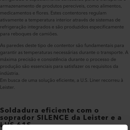
armazenamento de produtos perecíveis, como alimentos,
medicamentos e flores. Estes contentores regulam
ativamente a temperatura interior através de sistemas de
refrigeração integrados e são produzidos especificamente
para reboques de camiões.
As paredes deste tipo de contentor são fundamentais para
garantir as temperaturas necessárias durante o transporte. A
máxima precisão e consistência durante o processo de
produção são essenciais para satisfazer os requisitos da
indústria.
Em busca de uma solução eficiente, a U.S. Liner recorreu à
Leister.
Soldadura eficiente com o
soprador SILENCE da Leister e a
LHS 61S