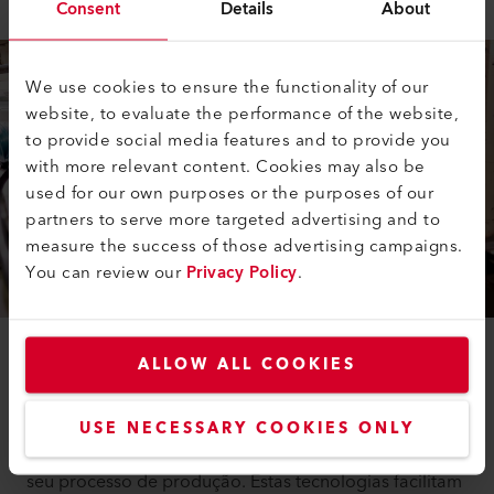
Consent
Details
About
We use cookies to ensure the functionality of our
website, to evaluate the performance of the website,
to provide social media features and to provide you
with more relevant content. Cookies may also be
used for our own purposes or the purposes of our
partners to serve more targeted advertising and to
measure the success of those advertising campaigns.
You can review our
Privacy Policy
.
ALLOW ALL COOKIES
Através da utilização de produtos industriais de ponta
- em particular o soprador de média pressão SILENCE
e o sistema de aquecimento de ar LHS 61S da Leister -
USE NECESSARY COOKIES ONLY
a U.S. Liner conseguiu otimizar significativamente o
seu processo de produção. Estas tecnologias facilitam