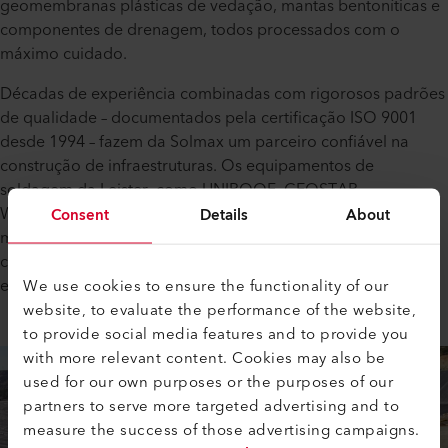
geomembranas plásticas de vedação, mantas bentoníticas e
componentes de drenagem, todos processados com o
máximo cuidado.​
Décadas de experiência combinadas com rigorosos padrões
de qualidade – documentados pela certificação ISO 9001
desde 1994 – fazem da Solmax um parceiro confiável na
construção de infraestruturas. Os equipamentos de
soldagem da Leister, como UNIROOF, GEOSTAR,
WELDPLAST e muitos outros, são utilizados em todo o
Consent
Details
About
mundo e garantem desempenho constante mesmo em
condições ambientais extremas, como calor intenso ou
We use cookies to ensure the functionality of our
elevada carga de poeira.
website, to evaluate the performance of the website,
to provide social media features and to provide you
with more relevant content. Cookies may also be
used for our own purposes or the purposes of our
partners to serve more targeted advertising and to
measure the success of those advertising campaigns.