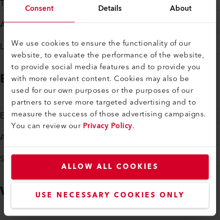
Testes de soldagem e suporte de aplicação
Consent
Details
About
Aconselhamento e apoio técnico
We use cookies to ensure the functionality of our
Loja online
website, to evaluate the performance of the website,
to provide social media features and to provide you
Escopo dos Serviços Axetris
with more relevant content. Cookies may also be
used for our own purposes or the purposes of our
partners to serve more targeted advertising and to
measure the success of those advertising campaigns.
Experiência em aplicações
You can review our
Privacy Policy
.
Atendimento ao cliente
Sensores padrão para testes rápidos e design-in
ALLOW ALL COOKIES
We are local. Worldwide.
USE NECESSARY COOKIES ONLY