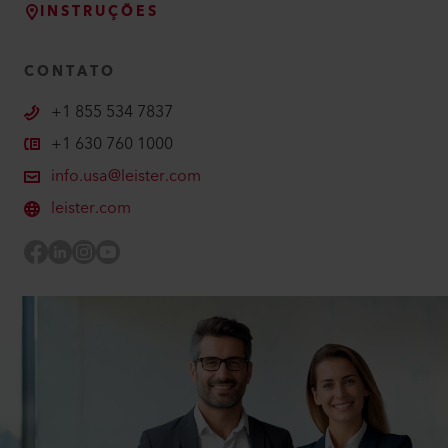
INSTRUÇÕES
CONTATO
+1 855 534 7837
+1 630 760 1000
info.usa@leister.com
leister.com
Facebook
LinkedIn
Instagram
Youtube