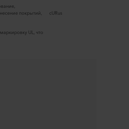
вание,
анесение покрытий,
cURus ​
 маркировку UL, что