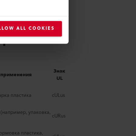
 США. Тем не менее, если на
ость: безопасные,
анию во всех 50 штатах.​
LLOW ALL COOKIES
ификатом
Знак
 применения
UL
рка пластика ​
cULus ​
(например, упаковка,
cURus ​
ормовка пластика,