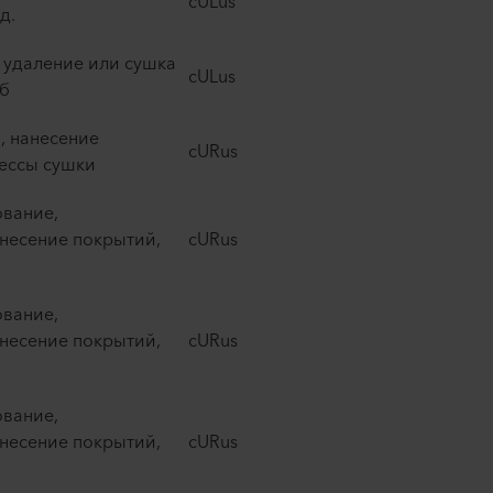
cULus ​
. ​
 удаление или сушка
cULus ​
 ​
, нанесение
cURus ​
ссы сушки ​
вание,
анесение покрытий,
cURus ​
вание,
анесение покрытий,
cURus ​
вание,
анесение покрытий,
cURus ​