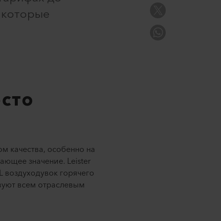
 которые
осто
ом качества, особенно на
ющее значение. Leister
L воздуходувок горячего
твуют всем отраслевым