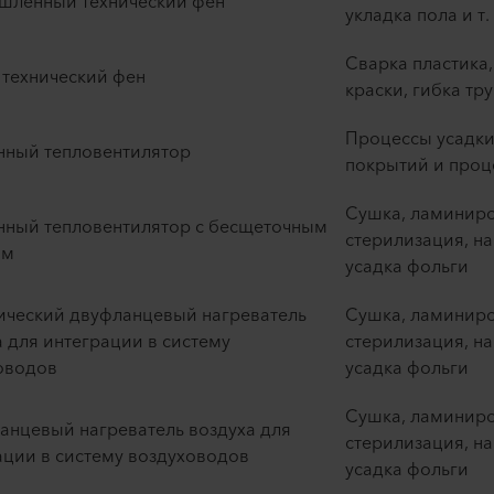
ленный технический фен ​
укладка пола и т. д
Сварка пластика,
технический фен ​
краски, гибка труб
Процессы усадки
нный тепловентилятор ​
покрытий и проце
Сушка, ламиниро
нный тепловентилятор с бесщеточным
стерилизация, н
м ​
усадка фольги ​
ический двуфланцевый нагреватель
Сушка, ламиниро
а для интеграции в систему
стерилизация, н
водов ​
усадка фольги ​
Сушка, ламиниро
анцевый нагреватель воздуха для
стерилизация, н
ции в систему воздуховодов ​
усадка фольги ​