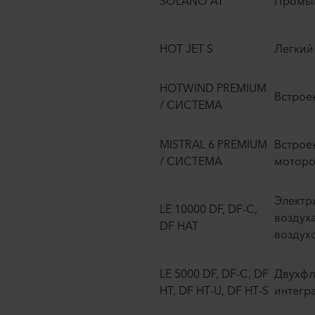
SOLANO AT
Промыш
HOT JET S
Легкий 
HOTWIND PREMIUM
Встрое
/ СИСТЕМА
MISTRAL 6 PREMIUM
Встрое
/ СИСТЕМА
моторо
Электр
LE 10000 DF, DF‑C,
воздух
DF HAT
воздухо
LE 5000 DF, DF‑C, DF
Двухфл
HT, DF HT‑U, DF HT‑S
интегра