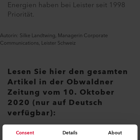
Energien haben bei Leister seit 1998
Priorität.
Autorin: Silke Landtwing, Managerin Corporate
Communications, Leister Schweiz
Lesen Sie hier den gesamten
Artikel in der Obwaldner
Zeitung vom 10. Oktober
2020 (nur auf Deutsch
verfügbar):
Consent
Details
About