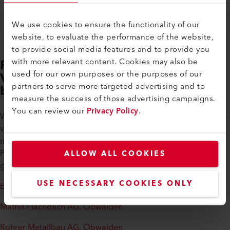
OZ_LEISTER_NUTZT_MEHR_NATURSTROM_10
-10-2020
We use cookies to ensure the functionality of our
website, to evaluate the performance of the website,
to provide social media features and to provide you
with more relevant content. Cookies may also be
Regionale Unternehmen bei der
used for our own purposes or the purposes of our
Vergabe von Aufträgen
partners to serve more targeted advertising and to
berücksichtigt
measure the success of those advertising campaigns.
You can review our
Privacy Policy
.
Wann immer möglich, berücksichtigt Leister bei der Vergabe
von Aufträgen regionale Unternehmen. Im Zusammenhang
mit der Dachsanierung und der Installation der
Photovoltaikanlage haben diese Unternehmen für Leister
ALLOW ALL COOKIES
gearbeitet:
USE NECESSARY COOKIES ONLY
Elektrizitätswerk Obwalden (EWO)
Mathis Flachdach AG, Obwalden
Rohrer Metallbau AG, Obwalden