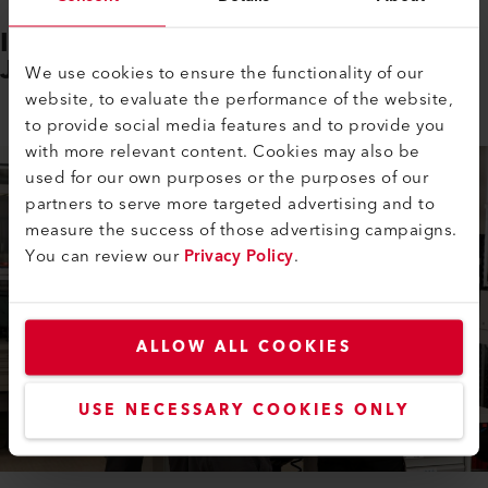
Ihre Zufriedenheit spornt uns an.
Jeden Tag. Weltweit.
We use cookies to ensure the functionality of our
website, to evaluate the performance of the website,
to provide social media features and to provide you
with more relevant content. Cookies may also be
used for our own purposes or the purposes of our
partners to serve more targeted advertising and to
measure the success of those advertising campaigns.
You can review our
Privacy Policy
.
ALLOW ALL COOKIES
USE NECESSARY COOKIES ONLY