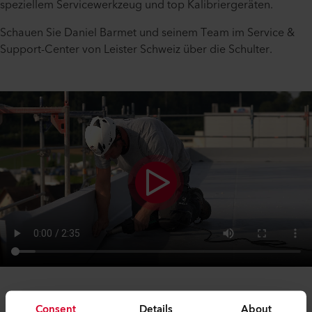
speziellem Servicewerkzeug und top Kalibriergeräten.
Schauen Sie Daniel Barmet und seinem Team im Service &
Support-Center von Leister Schweiz über die Schulter.
Consent
Details
About