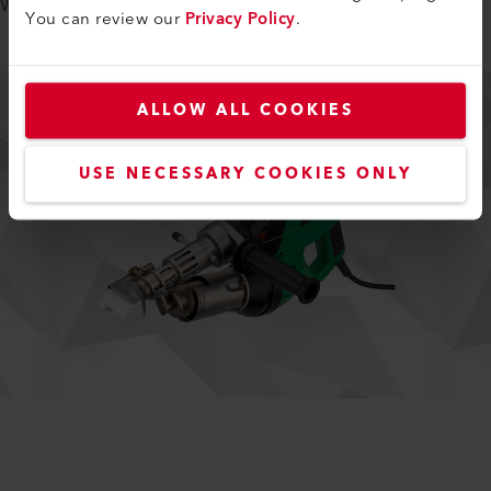
Wahl für uns,“ erklärt Tecnoplast.
You can review our
Privacy Policy
.
ALLOW ALL COOKIES
USE NECESSARY COOKIES ONLY