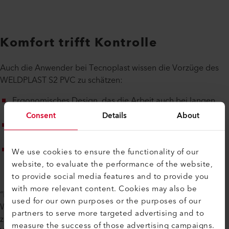
Komfort trifft Kontrolle
Auch die Anwender bei Tecnoplast wissen die Vorzüge des
WELDPLAST S2 PVC zu schätzen:
Ergonomisches Design, das die Arbeit auch bei langen
Schweisszyklen spürbar erleichtert.
Consent
Details
About
Echtzeit-Feedback zu Prozessparametern, für absolute
Sicherheit und gleichbleibende Qualität.
Hohe Schweissleistung, die sowohl feine Details als auch
We use cookies to ensure the functionality of our
robuste Strukturen meistert.
website, to evaluate the performance of the website,
to provide social media features and to provide you
with more relevant content. Cookies may also be
“Mit dem WELDPLAST S2 PVC können wir uns auf das
used for our own purposes or the purposes of our
Wesentliche konzentrieren: perfekte Qualität. Das Gerät ist
partners to serve more targeted advertising and to
zuverlässig und einfach zu bedienen – es gibt keine bessere
measure the success of those advertising campaigns.