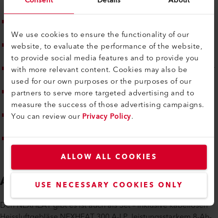
Stolperfallen, keine Steckdosensuche
Geregelte Temperatur:
für konstantes, sauberes
Schweissen
We use cookies to ensure the functionality of our
Optimale Ergonomie:
leicht, gut ausbalanciert – für
website, to evaluate the performance of the website,
ermüdungsfreies Arbeiten
to provide social media features and to provide you
Langzeitpower:
intelligentes Akkumanagement sorgt für
with more relevant content. Cookies may also be
sorgenlosen Dauerbetrieb
used for our own purposes or the purposes of our
Weniger Wartung:
robuste Komponenten, die hohe
partners to serve more targeted advertising and to
Belastungen aushalten
measure the success of those advertising campaigns.
Vielseitig einsetzbar:
ideal für Reparaturen und
You can review our
Privacy Policy
.
Detailarbeiten an schwer zugänglichen Stellen
Dauerbetrieb möglich:
dank arretierbarer Bedientaste
ALLOW ALL COOKIES
Als Set erhältlich
USE NECESSARY COOKIES ONLY
Den NEXHEAT gibt es ist auch als Set – inklusive kabellosen
Heissluftgebläse NEXHEAT 300 A-LP, leistungsstarkem 8-Ah-