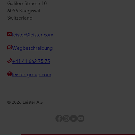
Galileo-Strasse 10
6056 Kaegiswil
Switzerland
leister@leister.com
Wegbeschreibung
+41 41 662 75 75
leister-group.com
©
2026
Leister AG
Facebook
Instagram
LinkedIn
YouTube