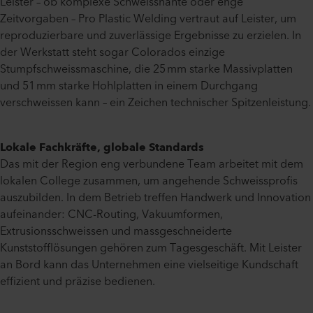
Leister – ob komplexe Schweissnähte oder enge
Zeitvorgaben – Pro Plastic Welding vertraut auf Leister, um
reproduzierbare und zuverlässige Ergebnisse zu erzielen. In
der Werkstatt steht sogar Colorados einzige
Stumpfschweissmaschine, die 25 mm starke Massivplatten
und 51 mm starke Hohlplatten in einem Durchgang
verschweissen kann – ein Zeichen technischer Spitzenleistung.
Lokale Fachkräfte, globale Standards
Das mit der Region eng verbundene Team arbeitet mit dem
lokalen College zusammen, um angehende Schweissprofis
auszubilden. In dem Betrieb treffen Handwerk und Innovation
aufeinander: CNC-Routing, Vakuumformen,
Extrusionsschweissen und massgeschneiderte
Kunststofflösungen gehören zum Tagesgeschäft. Mit Leister
an Bord kann das Unternehmen eine vielseitige Kundschaft
effizient und präzise bedienen.