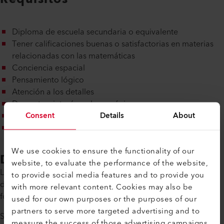
Diploma de escuela secundaria o equivalente
Tener calificaciones buenas o satisfactorias en materias
relacionadas con las matemáticas
Conciencia espacial
Pensamiento lógico
Atención a los detalles
Demostrar interés en la mecánica
Consent
Details
About
Habilidades manuales
Una fuerte capacidad de concentración
We use cookies to ensure the functionality of our
Duración del entrenamiento
website, to evaluate the performance of the website,
La formación básica profesional como mecánico polivalente
to provide social media features and to provide you
dura cuatro años y termina con un diploma federal suizo de
with more relevant content. Cookies may also be
formación profesional.
used for our own purposes or the purposes of our
partners to serve more targeted advertising and to
Su programa de formación de cuatro años se adaptará a su
measure the success of those advertising campaigns.