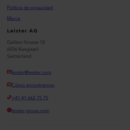
Política de privacidad
Marca
Leister AG
Galileo-Strasse 10
6056 Kaegiswil
Switzerland
leister@leister.com
Cómo encontrarnos
+41 41 662 75 75
leister-group.com