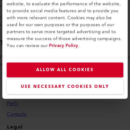
website, to evaluate the performance of the website,
responsabilidades?
to provide social media features and to provide you
Ofrecemos un crecimiento emocionante y oportunidades de
with more relevant content. Cookies may also be
carrera en un entorno internacional.
used for our own purposes or the purposes of our
partners to serve more targeted advertising and to
measure the success of those advertising campaigns.
Te estamos buscando
You can review our
Privacy Policy
.
Pregunte sobre las diferentes aperturas. Nos encantaría tener
noticias suyas.
ALLOW ALL COOKIES
USE NECESSARY COOKIES ONLY
Grupo
Perfil
Contacto
Legal