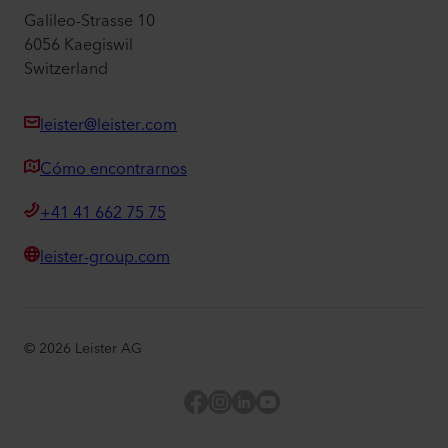
Galileo-Strasse 10
6056 Kaegiswil
Switzerland
leister@leister.com
Cómo encontrarnos
+41 41 662 75 75
leister-group.com
©
2026
Leister AG
Facebook
Instagram
LinkedIn
YouTube