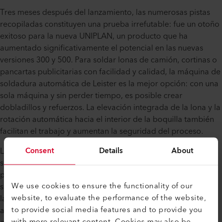
Tres meses después del lanzamiento, las numerosas pistas
recopiladas constituyen una prueba irrefutable: fue un otoño
exitoso para la nueva UNIPLAN, un producto que ha
aumentado significativamente el potencial en las nuevas
versiones 300 y 500. Para soldar lonas de camión, cortinas o
pancartas publicitarias con facilidad y calidad, la máquina de
soldadura automática de Leister es la mejor opción: con una
sola máquina y sin perder tiempo, es posible crear
dobladillos y refuerzos. La elevación integrada de la lona y la
rotación automática hacia el interior de la boquilla también
facilitan el trabajo y aumentan la seguridad del proceso.
Consent
Details
About
La pantalla digital permite gestionar los parámetros de
soldadura y, en el caso de la UNIPLAN 500, almacenarlos
para su uso futuro. La velocidad de soldadura, teóricamente
We use cookies to ensure the functionality of our
superior a 15 m/min / 49,2 ft/min, es el doble de rápida que
website, to evaluate the performance of the website,
la de los modelos anteriores de UNIPLAN, deja en evidencia
to provide social media features and to provide you
a las demás máquinas de soldadura de la misma categoría y
with more relevant content. Cookies may also be