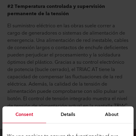
#2 Temperatura controlada y supervisión
permanente de la tensión
El suministro eléctrico en las obras suele correr a
cargo de generadores o sistemas de alimentación de
emergencia. Una alimentación de red inestable, cables
de conexión largos o contactos de enchufe deficientes
pueden perjudicar el procesamiento y la soldadura
óptimos del plástico. Gracias a su control electrónico
de potencia (bucle cerrado), el TRIAC AT tiene la
capacidad de compensar las fluctuaciones de la red
eléctrica. Además, la calidad de la tensión de
alimentación puede comprobarse con sólo pulsar un
botón. El control de tensión integrado muestra el nivel
de tensión de alimentación actual en la pantalla TRIAC
AT.
Consent
Details
About