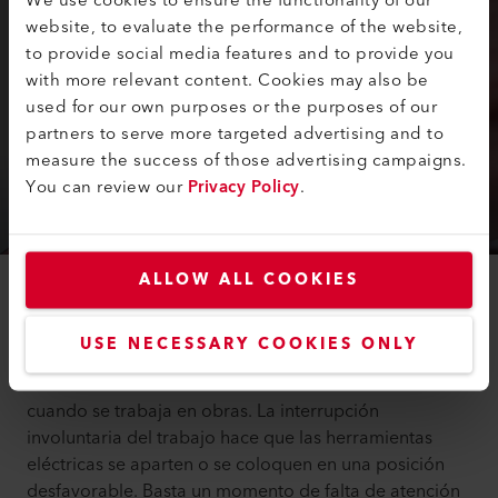
We use cookies to ensure the functionality of our
website, to evaluate the performance of the website,
to provide social media features and to provide you
with more relevant content. Cookies may also be
used for our own purposes or the purposes of our
partners to serve more targeted advertising and to
measure the success of those advertising campaigns.
You can review our
Privacy Policy
.
Tutorial
ALLOW ALL COOKIES
#3 Protección contra el reinicio: la seguridad es lo
primero
USE NECESSARY COOKIES ONLY
Los fallos o cortes de electricidad no son infrecuentes
cuando se trabaja en obras. La interrupción
involuntaria del trabajo hace que las herramientas
eléctricas se aparten o se coloquen en una posición
desfavorable. Basta un momento de falta de atención