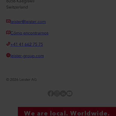
6056 Kaegiswil
Switzerland
leister@leister.com
Cómo encontrarnos
+41 41 662 75 75
leister-group.com
©
2026
Leister AG
Facebook
Instagram
LinkedIn
YouTube
We are local. Worldwide.