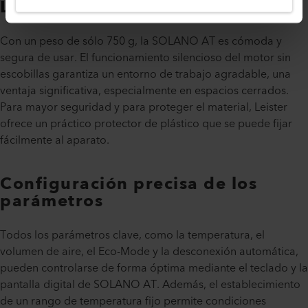
Ligero, silencioso y seguro
Con un peso de sólo 750 g, la SOLANO AT es cómoda y
segura de usar. El funcionamiento silencioso del motor sin
escobillas garantiza un entorno de trabajo agradable, una
ventaja significativa, especialmente en espacios cerrados.
Para mayor seguridad y para proteger el material, Leister
ofrece un práctico protector de plástico que se puede fijar
fácilmente al aparato.
Configuración precisa de los
parámetros
Todos los parámetros clave, como la temperatura, el
volumen de aire, el Eco-Mode y la desconexión automática,
pueden controlarse de forma óptima mediante el teclado y la
pantalla digital de SOLANO AT. Además, el establecimiento
de un rango de temperatura fijo permite condiciones