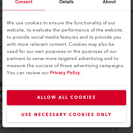
Consent
Details
About
un video producido por Ecomarine Co., Ltd. (una subsidiaria
de Asian Marine Services PCL), enfatiza el compromiso con la
sostenibilidad y la innovación. Vea el video aquí.
We use cookies to ensure the functionality of our
website, to evaluate the performance of the website,
El primer barco fue entregado oficialmente a la BMA por el
to provide social media features and to provide you
Gobernador de Bangkok, quien expresó sus planes de
with more relevant content. Cookies may also be
expandir este sistema a otros canales de la ciudad. Esta
used for our own purposes or the purposes of our
iniciativa no solo aborda el apremiante problema de la
partners to serve more targeted advertising and to
contaminación del agua, sino que también establece un
measure the success of those advertising campaigns.
precedente para futuros esfuerzos ambientales.
You can review our
Privacy Policy
.
Impacto positivo: Vías fluviales
más limpias y beneficios
comunitarios
ALLOW ALL COOKIES
La colaboración exitosa entre BMA, Precious Shipping PCL,
Asian Marine Services PCL y Ecomarine Co., Ltd., respaldada
USE NECESSARY COOKIES ONLY
por la tecnología de soldadura avanzada de Leister, marca
un paso significativo hacia vías fluviales más limpias en