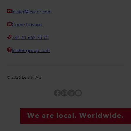
leister@leister.com
Come trovarci
+41 41 662 75 75
leister-group.com
©
2026
Leister AG
Facebook
Instagram
LinkedIn
YouTube
We are local. Worldwide.