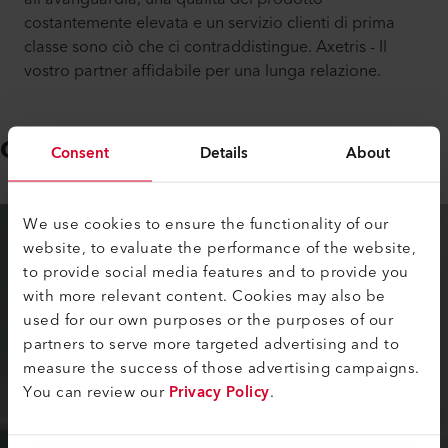
costantemente elevata e un servizio clienti di prima
classe sono ciò che ci contraddistingue. Axetris - Il
vostro partner affidabile per una lunga relazione.
Consiglio di Amministrazione
Consent
Details
About
We use cookies to ensure the functionality of our
website, to evaluate the performance of the website,
to provide social media features and to provide you
with more relevant content. Cookies may also be
used for our own purposes or the purposes of our
partners to serve more targeted advertising and to
measure the success of those advertising campaigns.
You can review our
Privacy Policy
.