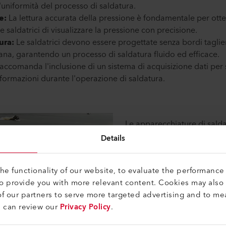
'uniformità del processo di saldatura.
e:
La lettura accurata della pressione è fondamentale per otten
saldatrici di visualizzare la pressione con precisione.
ura:
Le saldatrici devono essere progettate senza bordi tagli
, garantendo un processo di saldatura fluido ed efficace.
raccomanda l'inclusione di un sistema di acquisizione dati per 
nformazioni durante l'operazione di saldatura.
Le apparecchiature di salda
per rispondere perfettament
Details
macchine offrono display in
saldatura, sistemi di contro
e functionality of our website, to evaluate the performance 
letture precise della pressio
to provide you with more relevant content. Cookies may also
nostre apparecchiature privi
f our partners to serve more targeted advertising and to me
l'efficienza, eliminando gli 
u can review our
Privacy Policy
.
funzioni di acquisizione dati