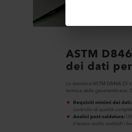
ASTM D8468-
dei dati pe
Lo standard ASTM D8468-23 intr
termica delle geomembrane. Qu
Requisiti minimi dei dati
controllo di qualità comple
Analisi post-saldatura:
Ut
il lavoro svolto soddisfi i live