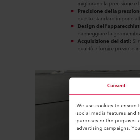
migliorano la precisione e l
Precisione della pression
questo standard impone alle 
Design dell'apparecchiat
danneggiare la geomembrana
Acquisizione dei dati:
Si 
qualità e fornire preziose i
Consent
We use cookies to ensure th
social media features and 
purposes or the purposes o
advertising campaigns. Yo