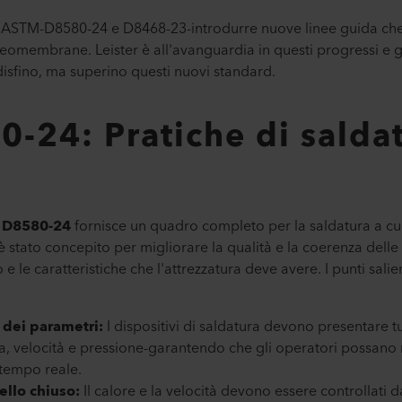
d ASTM-D8580-24 e D8468-23-introdurre nuove linee guida che 
geomembrane. Leister è all'avanguardia in questi progressi e g
isfino, ma superino questi nuovi standard.
24: Pratiche di saldat
 D8580-24
fornisce un quadro completo per la saldatura a 
 stato concepito per migliorare la qualità e la coerenza delle
 e le caratteristiche che l'attrezzatura deve avere. I punti sali
 dei parametri:
I dispositivi di saldatura devono presentare tut
ra, velocità e pressione-garantendo che gli operatori possano
 tempo reale.
ello chiuso:
Il calore e la velocità devono essere controllati d