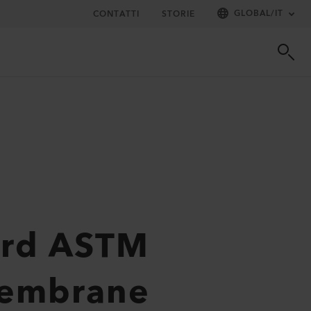
GLOBAL
/
IT
CONTATTI
STORIE
ard ASTM
omembrane