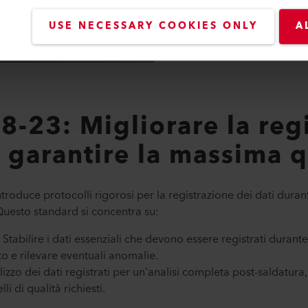
USE NECESSARY COOKIES ONLY
A
23: Migliorare la regi
r garantire la massima q
oduce protocolli rigorosi per la registrazione dei dati durant
esto standard si concentra su:
:
Stabilire i dati essenziali che devono essere registrati durant
to e rilevare eventuali anomalie.
ilizzo dei dati registrati per un'analisi completa post-saldatura
lli di qualità richiesti.