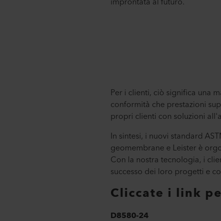
improntata al futuro.
Per i clienti, ciò significa un
conformità che prestazioni sup
propri clienti con soluzioni a
In sintesi, i nuovi standard AS
geomembrane e Leister è orgogl
Con la nostra tecnologia, i clie
successo dei loro progetti e co
Cliccate i link 
D8580-24