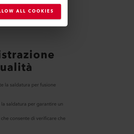
LLOW ALL COOKIES
strazione
ualità
e la saldatura per fusione
e la saldatura per garantire un
, che consente di verificare che