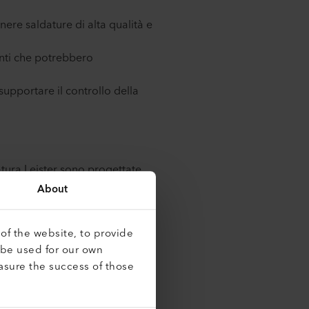
ere saldature di alta qualità e
enti che potrebbero
supportare il controllo della
tura Leister sono progettate
e a questi requisiti. Le nostre
About
tegrati per i parametri di
llo avanzati ad anello chiuso e
of the website, to provide
ne. Inoltre, il design delle
 be used for our own
legia la sicurezza e
asure the success of those
spigoli vivi e includendo
.