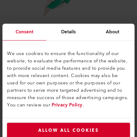
#4
Consent
Details
About
Coltello multiuso
La forma adunca della lama taglia solo il rivestimento in
We use cookies to ensure the functionality of our
plastica e non danneggia il pavimento sottostante.
website, to evaluate the performance of the website,
to provide social media features and to provide you
MAGGIORI INFORMAZIONI
with more relevant content. Cookies may also be
used for our own purposes or the purposes of our
partners to serve more targeted advertising and to
measure the success of those advertising campaigns.
You can review our
Privacy Policy
.
ALLOW ALL COOKIES