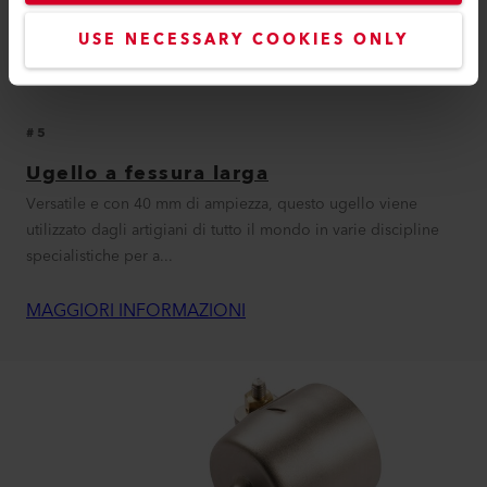
USE NECESSARY COOKIES ONLY
#5
Ugello a fessura larga
Versatile e con 40 mm di ampiezza, questo ugello viene
utilizzato dagli artigiani di tutto il mondo in varie discipline
specialistiche per a...
MAGGIORI INFORMAZIONI