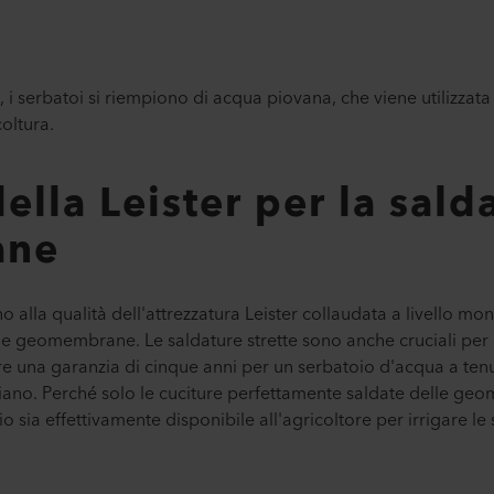
i serbatoi si riempiono di acqua piovana, che viene utilizzata n
coltura.
lla Leister per la salda
ane
ano alla qualità dell'attrezzatura Leister collaudata a livello mon
e geomembrane. Le saldature strette sono anche cruciali per l
tore una garanzia di cinque anni per un serbatoio d'acqua a te
ndiano. Perché solo le cuciture perfettamente saldate delle g
o sia effettivamente disponibile all'agricoltore per irrigare le