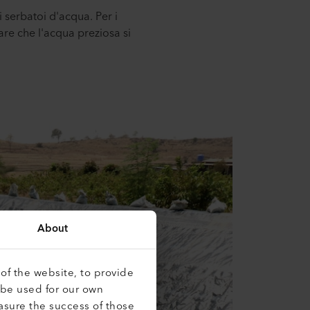
 serbatoi d'acqua. Per i
re che l'acqua preziosa si
About
of the website, to provide
 be used for our own
asure the success of those