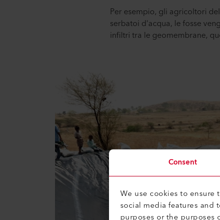
Per esempio, gli agricoltori de
serbatoi d'acqua, le fosse ve
infiltri tra le geomembrane, q
Consent
We use cookies to ensure th
social media features and 
purposes or the purposes o