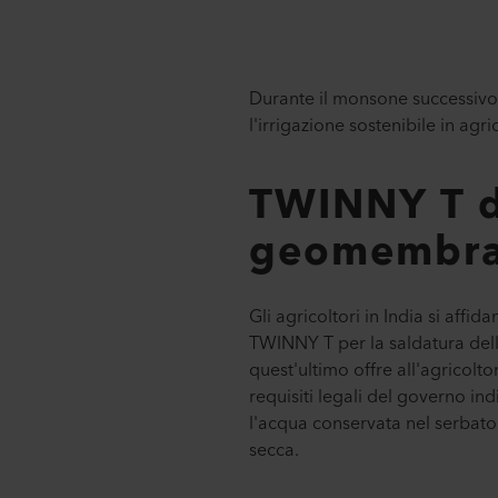
Durante il monsone successivo, 
l'irrigazione sostenibile in agri
TWINNY T de
geomembr
Gli agricoltori in India si affid
TWINNY T per la saldatura dell
quest'ultimo offre all'agricol
requisiti legali del governo i
l'acqua conservata nel serbatoi
secca.