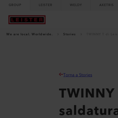
GROUP
LEISTER
WELDY
AXETRIS
We are local. Worldwide.
Stories
TWINNY T di Leist
Torna a Stories
TWINNY T
saldatura