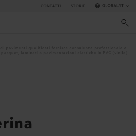
GLOBAL
/
IT
CONTATTI
STORIE
 di pavimenti qualificati fornisce consulenza professionale e
, parquet, laminati o pavimentazioni elastiche in PVC (vinile)
erina