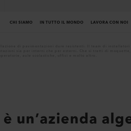
CHI SIAMO
IN TUTTO IL MONDO
LAVORA CON NOI
lazione di pavimentazioni dure resistenti. Il team di installatori
tazioni sia per interni che per esterni. Che si tratti di moquette
ratorie, aule scolastiche, uffici e molto altro.
è un’azienda alg