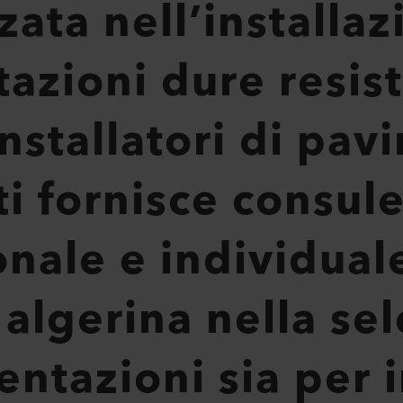
zata nell’installaz
zioni dure resiste
nstallatori di pav
ti fornisce consul
nale e individuale
 algerina nella se
ntazioni sia per i