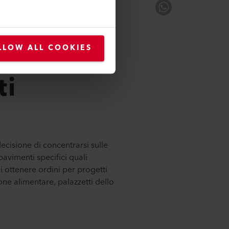
 operating theatres,
LLOW ALL COOKIES
ti
ecisione di concentrarsi sulle
pavimenti specifici quali
di ottenere ordini per progetti
ne alimentare, palazzetti dello