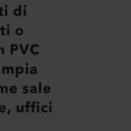
ti di
ti o
in PVC
’ampia
me sale
, uffici