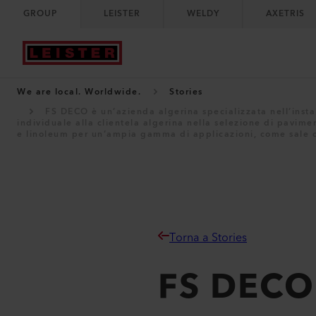
GROUP
LEISTER
WELDY
AXETRIS
We are local. Worldwide.
Stories
FS DECO è un’azienda algerina specializzata nell’instal
individuale alla clientela algerina nella selezione di pavimen
e linoleum per un’ampia gamma di applicazioni, come sale ope
Torna a Stories
FS DECO 