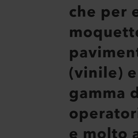
che per e
moquette
paviment
(vinile)
gamma di
operatori
e molto a