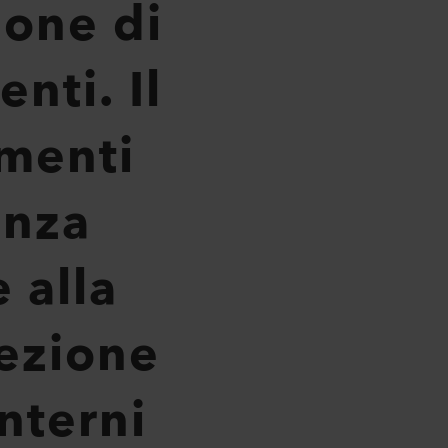
ione di
nti. Il
imenti
enza
 alla
lezione
nterni