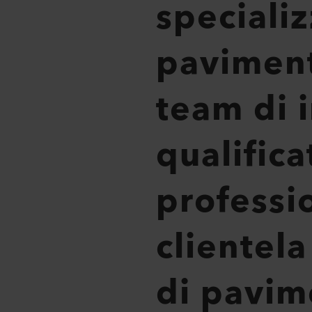
specializ
pavimenta
team di i
qualifica
professio
clientela
di pavime