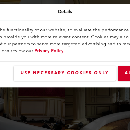
Details
e functionality of our website, to evaluate the performance 
to provide you with more relevant content. Cookies may also
f our partners to serve more targeted advertising and to me
u can review our
Privacy Policy
.
USE NECESSARY COOKIES ONLY
A