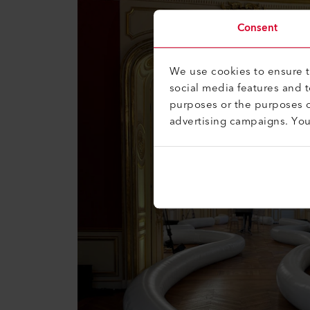
Consent
We use cookies to ensure th
social media features and 
purposes or the purposes o
advertising campaigns. Yo