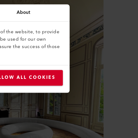
About
of the website, to provide
 be used for our own
asure the success of those
LLOW ALL COOKIES