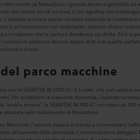
rdini ricevuti da Nasoallinsù riguarda strutture gonfiabili ad a
onali, non hanno fori di cucitura, il che significa che manteng
. L'azienda produce queste strutture saldando le membrane di
 non è un'innovazione così strabiliante: esistono diversi costru
 ma a condizione che la cucitura desiderata sia diritta. Ed è a 
I cordoni di saldatura devono essere dritti e di qualità perfet
nsionali e ariose.
del parco macchine
vora con la SEAMTEK W-2000 AT di Leister, che può saldare pr
 metri. Per soddisfare la crescente domanda, l'azienda varesin
 la "sorella minore", la SEAMTEK W-900 AT con telaio da 900 
 utilizzata nello stabilimento di Nasoallinsù.
o Macchine, l'azienda italiana è riuscita a incrementare l'effi
r fronte all'aumento della domanda. L'amministratore delegat
ficiente e puntuale servizio di consegna di Leister, motivo per