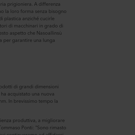
ria prigioniera. A differenza
ono la loro forma senza bisogno
 plastica anziché cucirle
ttori di macchinari in grado di
questo aspetto che Nasoallinsù
ta per garantire una lunga
odotti di grandi dimensioni
a ha acquistato una nuova
mm. In brevissimo tempo la
cienza produttiva, a migliorare
o Tommaso Ponti: "Sono rimasto
 cui continueremo ad affidarci