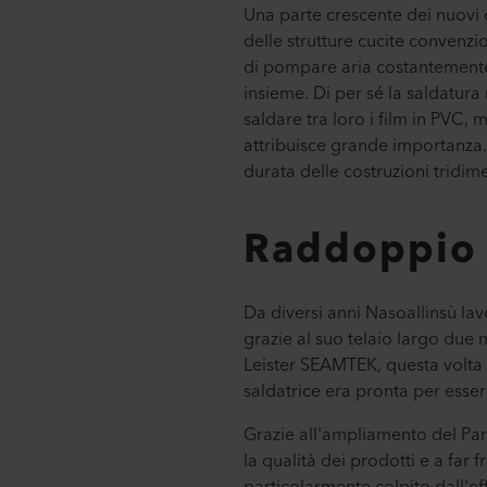
Una parte crescente dei nuovi o
delle strutture cucite convenzi
di pompare aria costantemente
insieme. Di per sé la saldatura
saldare tra loro i film in PVC,
attribuisce grande importanza. 
durata delle costruzioni tridime
Raddoppio 
Da diversi anni Nasoallinsù la
grazie al suo telaio largo due
Leister SEAMTEK, questa volta
saldatrice era pronta per essere
Grazie all'ampliamento del Parc
la qualità dei prodotti e a fa
particolarmente colpito dall'ef