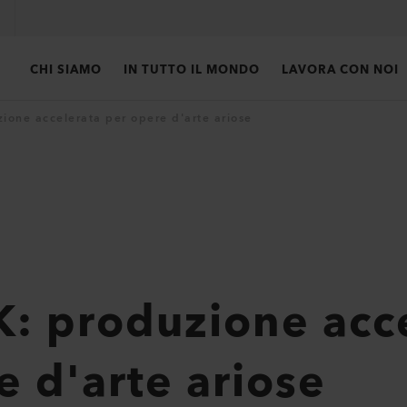
CHI SIAMO
IN TUTTO IL MONDO
LAVORA CON NOI
one accelerata per opere d'arte ariose
 produzione acce
e d'arte ariose