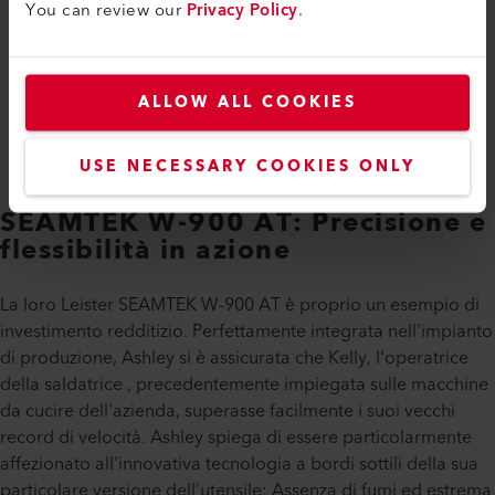
You can review our
Privacy Policy
.
Tony Clarke, Business Manager per il Regno Unito centrale , Welwyn
Tool Group Ltd ( Leister Distributore nel Regno Unito) ; Mark Judson,
Managing Director, Andrew Mitchell & Co. Ltd, Wigan ; Ashley
Martin, Operations manager , Andrew Mitchell & Co. Ltd, Wigan (da
ALLOW ALL COOKIES
sinistra a destra)
USE NECESSARY COOKIES ONLY
SEAMTEK W-900 AT: Precisione e
flessibilità in azione
La loro Leister SEAMTEK W-900 AT è proprio un esempio di
investimento redditizio. Perfettamente integrata nell'impianto
di produzione, Ashley si è assicurata che Kelly, l'operatrice
della saldatrice , precedentemente impiegata sulle macchine
da cucire dell'azienda, superasse facilmente i suoi vecchi
record di velocità. Ashley spiega di essere particolarmente
affezionato all'innovativa tecnologia a bordi sottili della sua
particolare versione dell’utensile: Assenza di fumi ed estrema