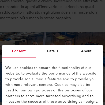
cambiamento, questo è chiaro. Investendo nelle attrezzature
e rimandendo aperti all'innovazione, l'azienda ha quasi
raddoppiato il fatturato negli ultimi due anni, riuscendo a
mantenere più o meno lo stesso organico.
Consent
Details
About
We use cookies to ensure the functionality of our
website, to evaluate the performance of the website,
to provide social media features and to provide you
with more relevant content. Cookies may also be
used for our own purposes or the purposes of our
partners to serve more targeted advertising and to
measure the success of those advertising campaigns.