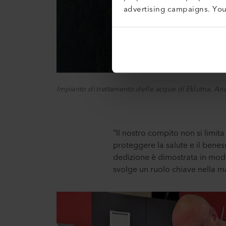
advertising campaigns. Yo
Impianto di trattamento delle acque di Eklutna, A
"Il nostro compito non si limit
proteggere la salute e il benes
dedizione è dimostrata in mod
svolge un ruolo chiave nella m