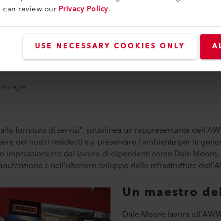
u can review our
Privacy Policy
.
USE NECESSARY COOKIES ONLY
A
nchorage
a alla fornitura di servizi", sottolinea un rappresentante del
sere dei nostri residenti e a preservare l’ambiente per le gene
o impressionante dal lavoro di dipendenti come Dale Moore, 
anutenzione e nell’ulteriore sviluppo delle infrastrutture del
Un maestro del
Dale Moore lavora all’AWW