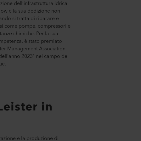
ione dell’infrastruttura idrica
how e la sua dedizione non
do si tratta di riparare e
si come pompe, compressori e
tanze chimiche. Per la sua
mpetenza, è stato premiato
ter Management Association
ll’anno 2023" nel campo dei
ue.
Leister in
razione e la produzione di