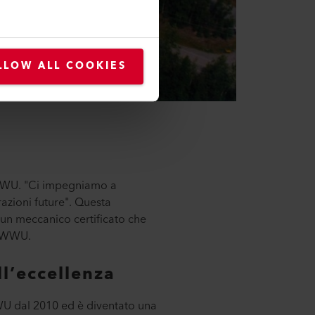
LLOW ALL COOKIES
l’AWWU. "Ci impegniamo a
razioni future". Questa
un meccanico certificato che
l’AWWU.
l’eccellenza
U dal 2010 ed è diventato una