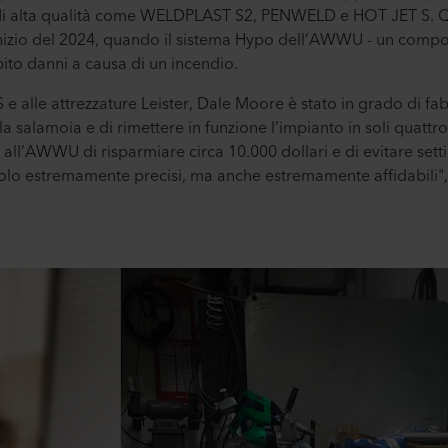
ci di alta qualità come WELDPLAST S2, PENWELD e HOT JET S. Que
l’inizio del 2024, quando il sistema Hypo dell’AWWU - un comp
bito danni a causa di un incendio.
 e alle attrezzature Leister, Dale Moore è stato in grado di f
a salamoia e di rimettere in funzione l’impianto in soli quattr
’AWWU di risparmiare circa 10.000 dollari e di evitare settima
solo estremamente precisi, ma anche estremamente affidabili",