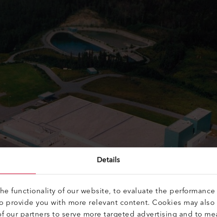
Details
e functionality of our website, to evaluate the performance 
to provide you with more relevant content. Cookies may also
f our partners to serve more targeted advertising and to me