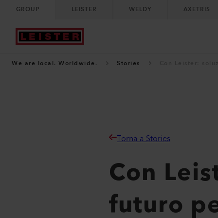
GROUP
LEISTER
WELDY
AXETRIS
We are local. Worldwide.
Stories
Con Leister: solu
Torna a Stories
Con Leist
futuro p