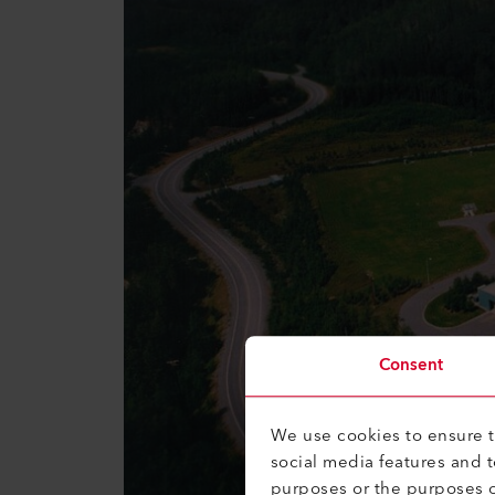
Consent
We use cookies to ensure th
social media features and 
purposes or the purposes o