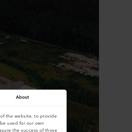
About
of the website, to provide
 be used for our own
asure the success of those