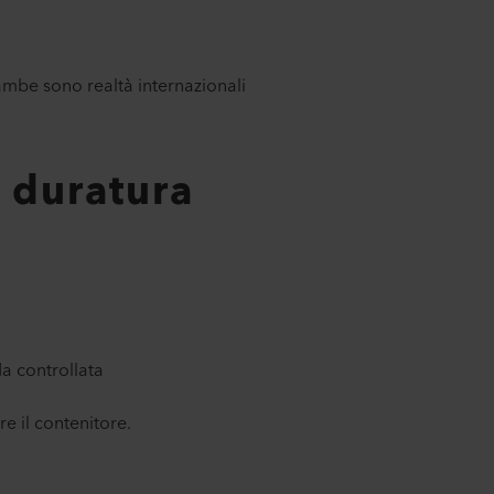
ambe sono realtà internazionali
e duratura
da controllata
e il contenitore.