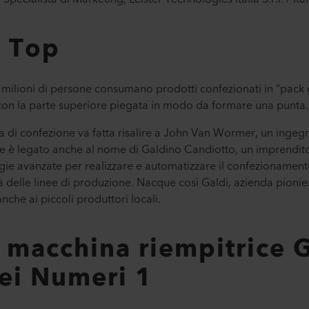
l Top
 milioni di persone consumano prodotti confezionati in “pack g
 con la parte superiore piegata in modo da formare una punta.
ia di confezione va fatta risalire a John Van Wormer, un ingeg
iale è legato anche al nome di Galdino Candiotto, un imprendit
gie avanzate per realizzare e automatizzare il confezionamen
ità delle linee di produzione. Nacque così Galdi, azienda pionieri
nche ai piccoli produttori locali.
 macchina riempitrice 
dei Numeri 1