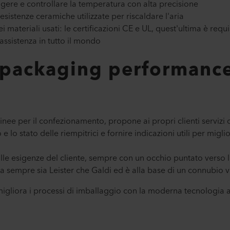
eggere e controllare la temperatura con alta precisione
resistenze ceramiche utilizzate per riscaldare l'aria
dei materiali usati: le certificazioni CE e UL, quest'ultima è requ
ssistenza in tutto il mondo
 packaging performance
linee per il confezionamento, propone ai propri clienti servizi 
e lo stato delle riempitrici e fornire indicazioni utili per migli
lle esigenze del cliente, sempre con un occhio puntato verso 
a sempre sia Leister che Galdi ed è alla base di un connubio v
igliora i processi di imballaggio con la moderna tecnologia a