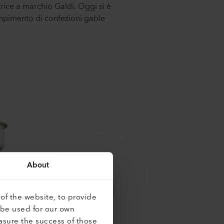
trice a marchio Galdi. Oggi si è
iempimento di confezioni gable
About
of the website, to provide
 be used for our own
asure the success of those