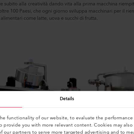
e subito alla creatività dando vita alla prima macchina riempi
 oltre 100 Paesi, che ogni giorno sviluppa macchinari per il r
 alimentari come latte, uova e succhi di frutta.
Details
e functionality of our website, to evaluate the performance 
to provide you with more relevant content. Cookies may also
f our partners to serve more targeted advertising and to me