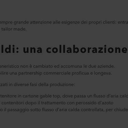
empre grande attenzione alle esigenze dei propri clienti: entr
 tailor made.
aldi: una collaborazion
ioneristico non è cambiato ed accomuna le due aziende.
abilire una partnership commerciale proficua e longeva.
zzati in diverse fasi della produzione:
tenitore in cartone gable top, dove passa un flusso d'aria cal
i contenitori dopo il trattamento con perossido d'azoto
il passaggio sotto flusso d'aria calda controllata, per chiuder