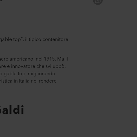
able top”, il tipico contenitore
nere americano, nel 1915. Ma il
ore e innovatore che sviluppò,
to gable top, migliorando
stica in Italia nel rendere
Galdi