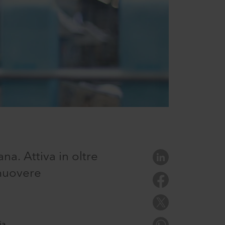
na. Attiva in oltre
omuovere
ia