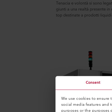
Tenacia e volontà si sono legat
giunti a una realtà presente in
top destinate a prodotti liquidi
Consent
We use cookies to ensure th
social media features and 
purposes or the purposes o