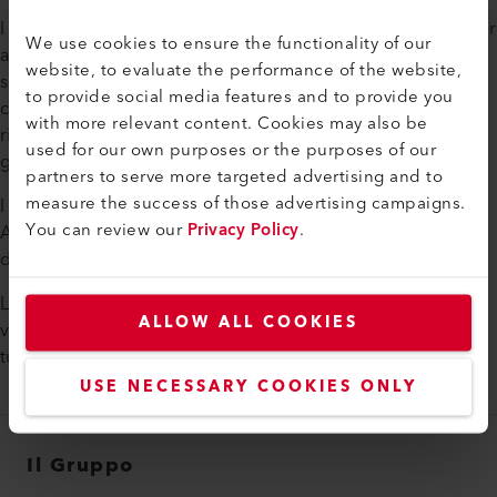
I nostri distributori sono formati e certificati regolarmente per
We use cookies to ensure the functionality of our
applicazioni, prodotti e riparazioni, in modo da garantire un
website, to evaluate the performance of the website,
servizio competente secondo gli standard Leister. I nostri
to provide social media features and to provide you
centri logistici, così come i nostri magazzini di attrezzature e
with more relevant content. Cookies may also be
ricambi in tutti i paesi in cui siamo rappresentati,
used for our own purposes or the purposes of our
garantiscono consegne puntuali in tutto il mondo.
partners to serve more targeted advertising and to
measure the success of those advertising campaigns.
I clienti europei di Axetris sono serviti dalla Svizzera. I clienti
You can review our
Privacy Policy
.
Axetris in Cina, USA e Giappone sono supportati localmente
dalle nostre filiali.
Leister. Noi siamo locali. In tutto il mondo. - La nostra rete di
ALLOW ALL COOKIES
vendita e assistenza ci permette di essere vicini ai clienti in
tutto il mondo.
USE NECESSARY COOKIES ONLY
Il Gruppo