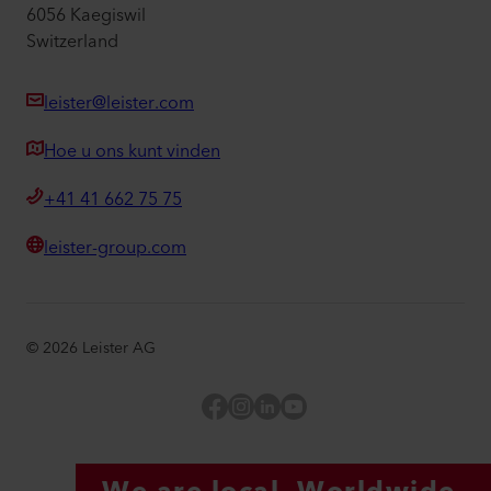
6056 Kaegiswil
Switzerland
leister@leister.com
Hoe u ons kunt vinden
+41 41 662 75 75
leister-group.com
©
2026
Leister AG
Facebook
Instagram
LinkedIn
YouTube