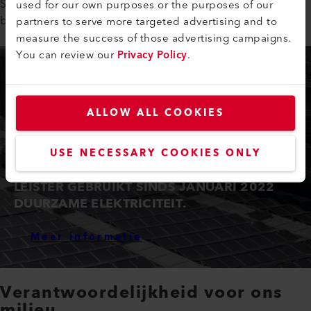
Sinds 1998 streeft Leister naar een klimaatvriendelijk
used for our own purposes or the purposes of our
bouwconcept voor zijn gebouwen in Kaegiswil en Sarnen.
partners to serve more targeted advertising and to
measure the success of those advertising campaigns.
You can review our
Privacy Policy
.
ALLOW ALL COOKIES
USE NECESSARY COOKIES ONLY
LEISTER GEBRUIKT SINDS JANUARI 2022
DUURZAME ELEKTRICITEIT.
Meer informatie
Verantwoordelijkheid voor ons
milieu