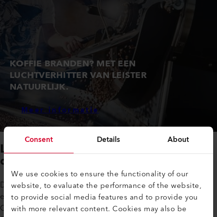
KOFFIE BRANDEN? MET EEN
LUCHTVERHITTER VAN LEISTER
NATUURLIJK.
Meer informatie
Consent
Details
About
Leister gebruikt uitsluitend
duurzame elektriciteit
We use cookies to ensure the functionality of our
De Leister Group is sinds januari 2022 voor de
website, to evaluate the performance of the website,
energievoorziening van zijn drie vestigingen in het kanton
to provide social media features and to provide you
Obwalden volledig overgestapt op herbruikbare energie.
with more relevant content. Cookies may also be