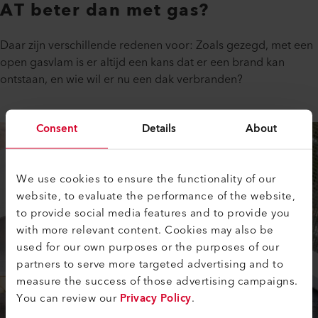
AT beter dan met gas?
Daar zijn verschillende redenen voor: Zoals gezegd, met een
open gasvlam is er altijd een kans dat er een brand kan
ontstaan, en wie wil er nu een dak verbranden?
Consent
Details
About
We use cookies to ensure the functionality of our
website, to evaluate the performance of the website,
to provide social media features and to provide you
with more relevant content. Cookies may also be
used for our own purposes or the purposes of our
partners to serve more targeted advertising and to
measure the success of those advertising campaigns.
You can review our
Privacy Policy
.