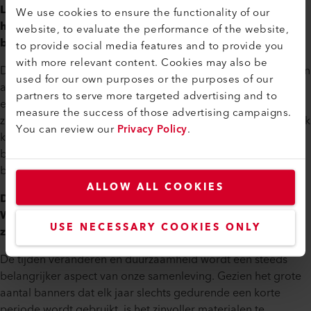
Laten we het bij de reclame-industrie houden. Als we
We use cookies to ensure the functionality of our
het over banners hebben, waarom is de las dan zo
website, to evaluate the performance of the website,
belangrijk?
to provide social media features and to provide you
with more relevant content. Cookies may also be
De lasnaad is zo belangrijk op een spandoek omdat je zo een
used for our own purposes or the purposes of our
afbeelding uit een superbreed spandoek kunt samenvoegen
partners to serve more targeted advertising and to
en de randen met een zoom kunt verstevigen. De lasnaad
measure the success of those advertising campaigns.
zorgt voor stevigheid in de verbinding, zodat u een spandoek
You can review our
Privacy Policy
.
kunt voorzien van zeilringen en haken of spanners om te
bevestigen aan gebouwen, hekken, coulissen en
beurswanden.
ALLOW ALL COOKIES
Dus terug naar het PVC-vrije materiaal dat je testte.
Waarom zijn eco-producten als deze zo belangrijk? Hoe
USE NECESSARY COOKIES ONLY
ziet u dit voor de toekomst?
De tijden veranderen en duurzaamheid wordt een steeds
belangrijker aspect van onze samenleving. Gezien het grote
aantal banners dat elk jaar slechts gedurende een korte
periode wordt gebruikt, is het zinvoller materialen te