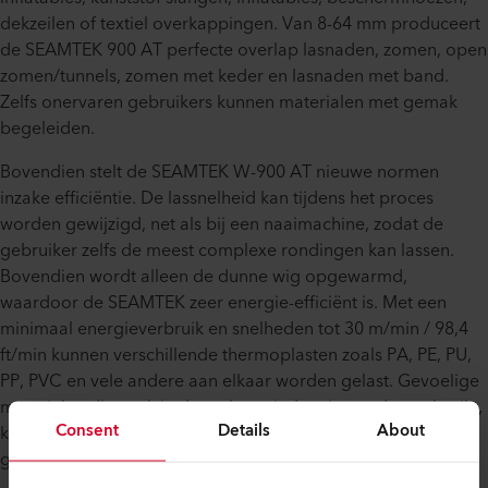
dekzeilen of textiel overkappingen. Van 8-64 mm produceert
de SEAMTEK 900 AT perfecte overlap lasnaden, zomen, open
zomen/tunnels, zomen met keder en lasnaden met band.
Zelfs onervaren gebruikers kunnen materialen met gemak
begeleiden.
Bovendien stelt de SEAMTEK W-900 AT nieuwe normen
inzake efficiëntie. De lassnelheid kan tijdens het proces
worden gewijzigd, net als bij een naaimachine, zodat de
gebruiker zelfs de meest complexe rondingen kan lassen.
Bovendien wordt alleen de dunne wig opgewarmd,
waardoor de SEAMTEK zeer energie-efficiënt is. Met een
minimaal energieverbruik en snelheden tot 30 m/min / 98,4
ft/min kunnen verschillende thermoplasten zoals PA, PE, PU,
PP, PVC en vele andere aan elkaar worden gelast. Gevoelige
materialen die vaak in de reclame-industrie worden gebruikt,
Consent
Details
About
kunnen net zo goed en met dezelfde hoge kwaliteit worden
gelast.