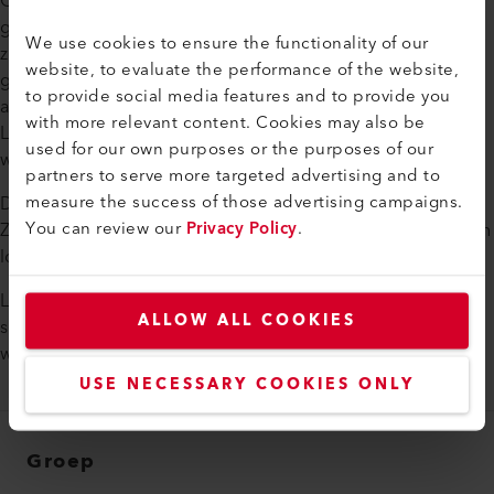
Onze distributeurs worden regelmatig getraind en
gecertificeerd voor toepassingen, producten en reparaties,
We use cookies to ensure the functionality of our
zodat een vakkundige service volgens Leister-normen
website, to evaluate the performance of the website,
gegarandeerd is. Onze logistieke hubs, evenals de
to provide social media features and to provide you
apparatuur en onderdelenmagazijnen in alle landen met een
with more relevant content. Cookies may also be
Leister-vertegenwoordiging, zorgen voor tijdige leveringen
used for our own purposes or the purposes of our
wereldwijd.
partners to serve more targeted advertising and to
measure the success of those advertising campaigns.
De Europese klanten van Axetris worden bediend vanuit
You can review our
Privacy Policy
.
Zwitserland. Axetris-klanten in China, de VS en Japan worden
lokaal ondersteund door onze dochterondernemingen.
Leister. We are local. Worldwide. - Ons verkoop- en
ALLOW ALL COOKIES
servicenetwerk stelt ons in staat om dicht bij alle klanten
wereldwijd te zijn.
USE NECESSARY COOKIES ONLY
Groep