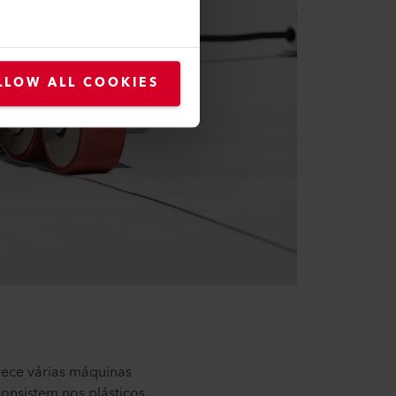
LLOW ALL COOKIES
ece várias máquinas
onsistem nos plásticos