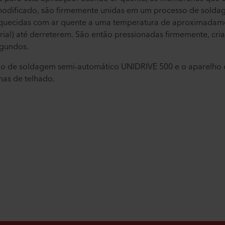
modificado, são firmemente unidas em um processo de solda
quecidas com ar quente a uma temperatura de aproximadamen
al) até derreterem. São então pressionadas firmemente, cri
gundos.
ho de soldagem semi-automático UNIDRIVE 500 e o aparelho
as de telhado.