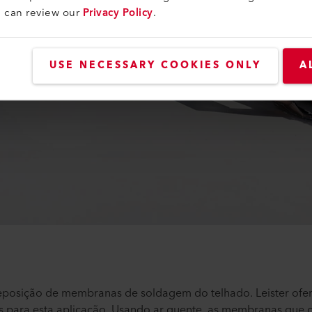
u can review our
Privacy Policy
.
USE NECESSARY COOKIES ONLY
A
osição de membranas de soldagem do telhado. Leister ofer
s para esta aplicação. Usando ar quente, as membranas que c