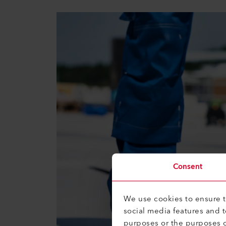
Consent
We use cookies to ensure th
social media features and 
purposes or the purposes o