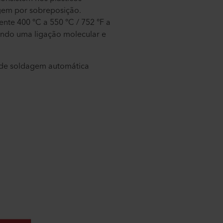
gem por sobreposição.
te 400 °C a 550 °C / 752 °F a
ando uma ligação molecular e
 de soldagem automática