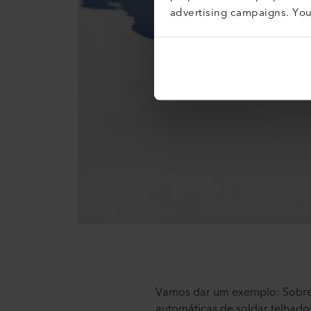
advertising campaigns. Yo
Vamos dar um exemplo: Sobrep
automáticas de soldar telhado