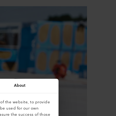
About
of the website, to provide
 be used for our own
asure the success of those