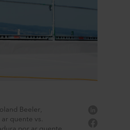
Roland Beeler,
 ar quente vs.
adura por ar quente