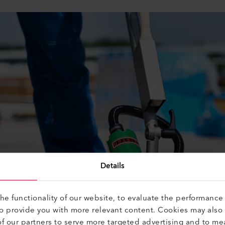
Details
e functionality of our website, to evaluate the performance 
to provide you with more relevant content. Cookies may also
f our partners to serve more targeted advertising and to me