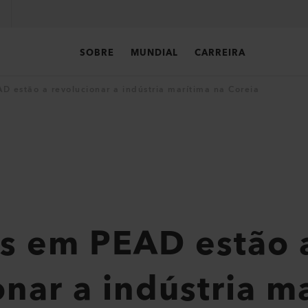
SOBRE
MUNDIAL
CARREIRA
D estão a revolucionar a indústria marítima na Coreia
s em PEAD estão 
onar a indústria m