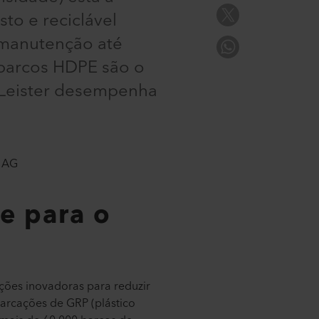
to e reciclável
 manutenção até
barcos HDPE são o
a Leister desempenha
l AG
e para o
uções inovadoras para reduzir
arcações de GRP (plástico