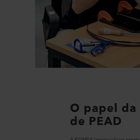
O papel da
de PEAD
A KOMSA lançou vários progra