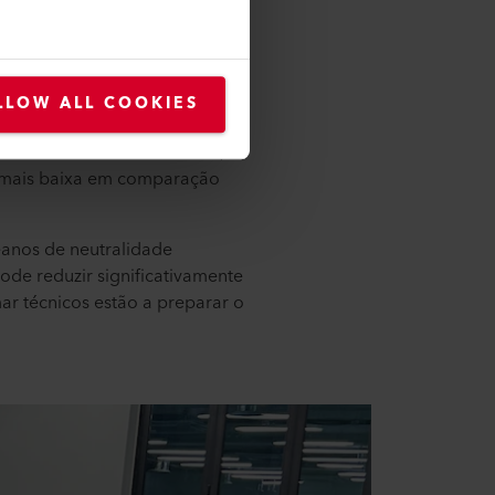
o
mente recicláveis, mais leves
LLOW ALL COOKIES
ilidade e a eficiência de
i-incrustantes. No entanto, o
 mais baixa em comparação
eanos de neutralidade
de reduzir significativamente
r técnicos estão a preparar o