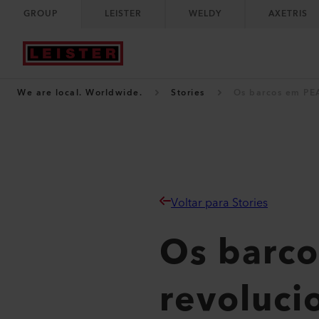
GROUP
LEISTER
WELDY
AXETRIS
We are local. Worldwide.
Stories
Os barcos em PEA
Voltar para Stories
Os barco
revoluci