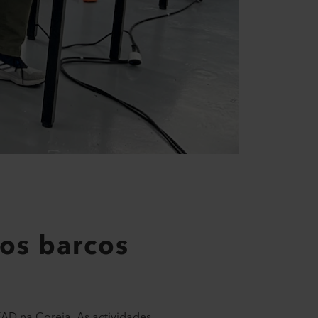
os barcos
AD na Coreia. As actividades