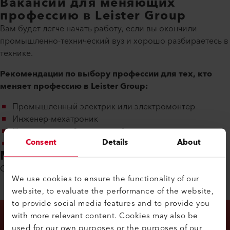
Вакансии для меняющих
профессию в Leister Group
Вам будет легче начать работу, если вы окончили
промышленно-технический вуз и хорошо разбираетесь в
технике.
Рекомендации по выбору профессии для тех, кто
меняет профессию в Leister Group:
Промышленный электрик или электромонтер
Инженер-мехатроник
Промышленный или точный механик
Consent
Details
About
Профессии в области логистики.
Мы ищем вас
Свяжитесь с нами. Мы будем рады услышать вас!
We use cookies to ensure the functionality of our
website, to evaluate the performance of the website,
to provide social media features and to provide you
with more relevant content. Cookies may also be
used for our own purposes or the purposes of our