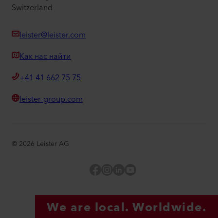
Switzerland
leister@leister.com
Как нас найти
+41 41 662 75 75
leister-group.com
©
2026
Leister AG
Facebook
Instagram
LinkedIn
YouTube
We are local. Worldwide.