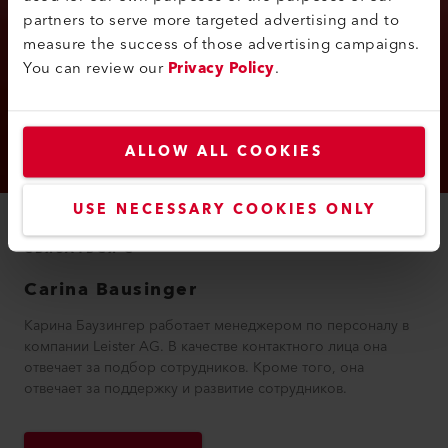
partners to serve more targeted advertising and to
measure the success of those advertising campaigns.
You can review our
Privacy Policy
.
ALLOW ALL COOKIES
USE NECESSARY COOKIES ONLY
СВЯЗАТЬСЯ С
Carina
Bausinger
Карина Баузингер работает менеджером по персоналу в
компании Leister AG. В качестве контактного лица она
отвечает за подбор сотрудников. Кроме того, она
отвечает за поддержку и развитие сотрудников.