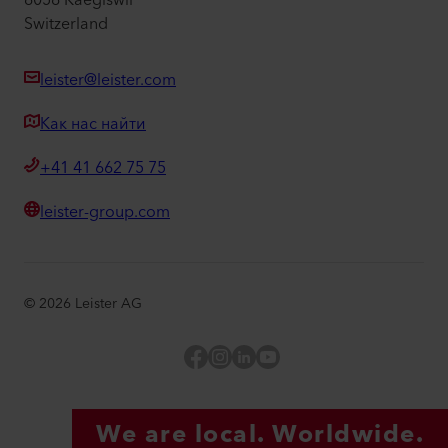
6056 Kaegiswil
Switzerland
leister@leister.com
Как нас найти
+41 41 662 75 75
leister-group.com
©
2026
Leister AG
Facebook
Instagram
LinkedIn
YouTube
We are local. Worldwide.