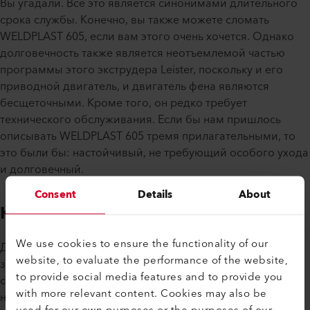
Вы угадали. Все это является синонимами длительного
срока службы. Конечно, вы также можете сломать
WELDPLAST 605, если вам этого очень хочется. Однако
долговечность также является неотъемлемой частью
программы этого экструдера Leister, поскольку и его
приводной двигатель, и двигатель фена являются
бесщеточными. Кроме того, он редко требует
технического обслуживания. Если бы нам пришлось
описывать WELDPLAST 605 тремя прилагательными, то
это были бы: настойчивый, не требующий особого ухода
и долговечный.
Consent
Details
About
Конкуренция за Венеру
We use cookies to ensure the functionality of our
Для всех неастрологов среди вас: Венера - вечерняя
website, to evaluate the performance of the website,
звезда и самая яркая на ночном небе. Представьте себе
to provide social media features and to provide you
сварку геомембран в регионах, где днем очень жарко, а
with more relevant content. Cookies may also be
ночью люто холодно. Например, в казахской степи.