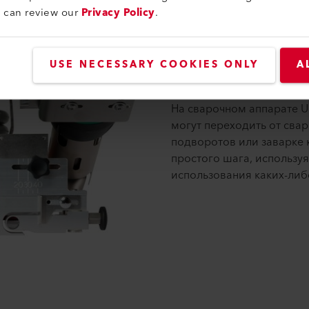
u can review our
Privacy Policy
.
USE NECESSARY COOKIES ONLY
A
№ 3 Плавные 
На сварочном аппарате U
могут переходить от свар
подворотов или заварке
простого шага, использу
использования каких-либ