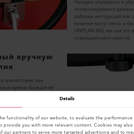
Насадка опускается и уб
контролируемого движен
рабочих инструкций как о
новички могут легко и бе
UNIPLAN 500, так как это 
сокращает риск ожогов.
мый вручную
лик
е препятствия, как
жные крюки, больше не
пользовании UNIPLAN 500
Details
 наткнетесь на что-то,
 ролик UNIPLAN 500,
e functionality of our website, to evaluate the performance 
to provide you with more relevant content. Cookies may also
f our partners to serve more targeted advertising and to me