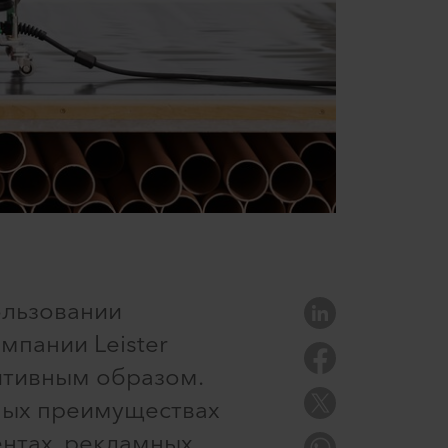
ользовании
мпании Leister
итивным образом.
жных преимуществах
ентах, рекламных