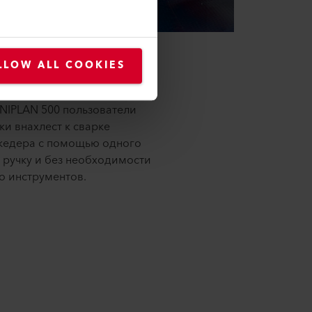
LLOW ALL COOKIES
изменения
NIPLAN 500 пользователи
ки внахлест к сварке
 кедера с помощью одного
я ручку и без необходимости
о инструментов.