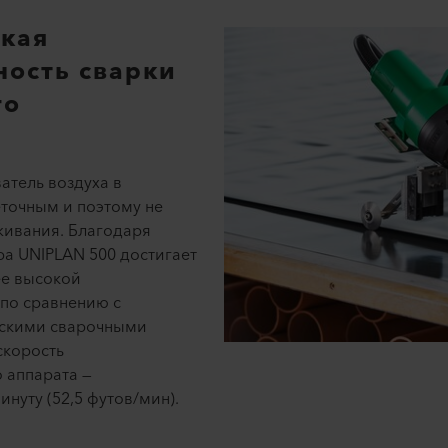
окая
ность сварки
го
атель воздуха в
точным и поэтому не
живания. Благодаря
а UNIPLAN 500 достигает
ее высокой
 по сравнению с
скими сварочными
скорость
 аппарата —
нуту (52,5 футов/мин).