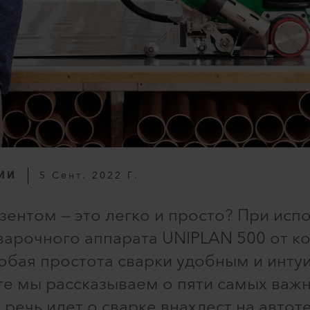
ИИ
5 Сент. 2022 Г.
зентом — это легко и просто? При исп
варочного аппарата UNIPLAN 500 от ко
обая простота сварки удобным и инту
те мы рассказываем о пяти самых ва
 речь идет о сварке внахлест на автот