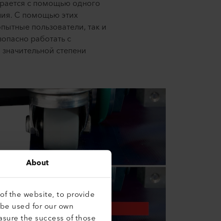
ирается с помощью одного
ия. С помощью этих
пытные пользователи, так и
зопасно работать с
в значительной степени
About
of the website, to provide
 be used for our own
asure the success of those