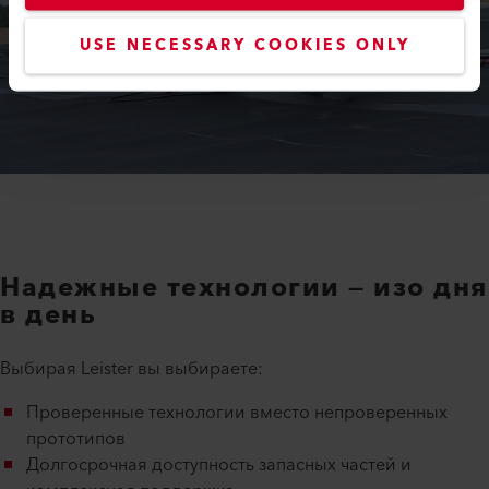
USE NECESSARY COOKIES ONLY
Надежные технологии — изо дня
в день
Выбирая Leister вы выбираете:
Проверенные технологии вместо непроверенных
прототипов
Долгосрочная доступность запасных частей и