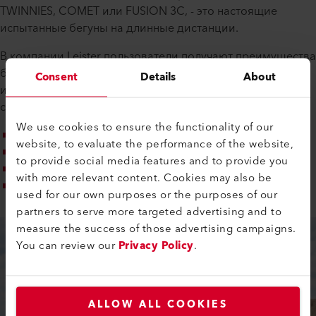
TWINNIES, COMET или FUSION 3C, - это настоящие
испытанные бегуны на длинные дистанции.
В компании Leister пользователи получают преимущества
благодаря многолетнему опыту, швейцарской точности
Consent
Details
About
и ассортименту продукции, который зарекомендовал
себя на практике:
We use cookies to ensure the functionality of our
TWINNY S — на рынке с 1996 года
website, to evaluate the performance of the website,
COMET — на рынке с 1997 года
to provide social media features and to provide you
FUSION 3C — на рынке с 2004 года
with more relevant content. Cookies may also be
GEOSTAR – на рынке с 2015 года
used for our own purposes or the purposes of our
partners to serve more targeted advertising and to
measure the success of those advertising campaigns.
You can review our
Privacy Policy
.
ALLOW ALL COOKIES