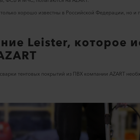
, ФСБ и МЧС, полагаются на AZART.
только хорошо известны в Российской Федерации, но и 
ие Leister, которое 
AZART
 сварки тентовых покрытий из ПВХ компании AZART нео