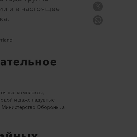
ии и в настоящее
ка.
rland
сательное
точные комплексы,
водой и даже надувные
, Министерство Обороны, а
чайных