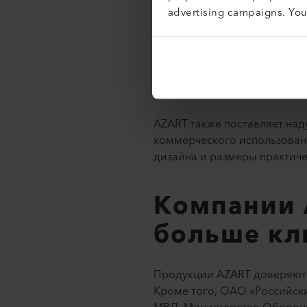
летия.
advertising campaigns. Yo
Батуты и 
для аквап
AZART также поставляет над
коммерческого использован
дизайна и размеры практиче
Компании 
больше кл
Продукции AZART доверяют к
Кроме того, ОАО «Российски