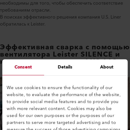
необходимы для того, чтобы обеспечить соответствие
требованиям отрасли.
В поисках эффективного решения компания U.S. Liner
обратилась к Leister.
Эффективная сварка с помощью
вентилятора Leister SILENCE и
нагревателя воздуха LHS 61S
Consent
Details
About
We use cookies to ensure the functionality of our
website, to evaluate the performance of the website,
to provide social media features and to provide you
with more relevant content. Cookies may also be
used for our own purposes or the purposes of our
partners to serve more targeted advertising and to
measure the success of those advertising campaigns.