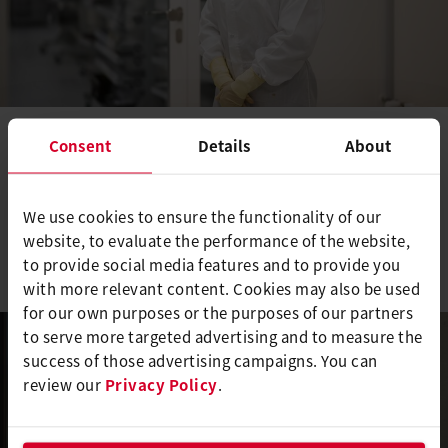
Consent
Details
About
职业变化
有其他行业的经验，正在寻找新的挑战？ 加入我们，改变你的职
We use cookies to ensure the functionality of our
业。
website, to evaluate the performance of the website,
to provide social media features and to provide you
了解更多
with more relevant content. Cookies may also be used
for our own purposes or the purposes of our partners
to serve more targeted advertising and to measure the
success of those advertising campaigns. You can
review our
Privacy Policy
.