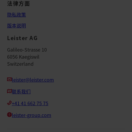
法律方面
隐私政策
版本说明
Leister AG
Galileo-Strasse 10
6056 Kaegiswil
Switzerland
leister@leister.com
联系我们
+41 41 662 75 75
leister-group.com