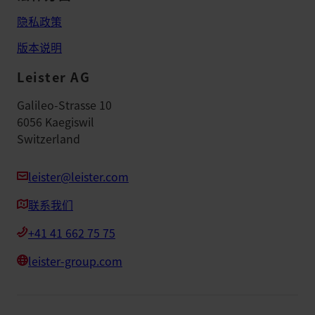
隐私政策
版本说明
Leister AG
Galileo-Strasse 10
6056 Kaegiswil
Switzerland
leister@leister.com
联系我们
+41 41 662 75 75
leister-group.com