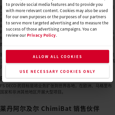
to provide social media features and to provide you
我们仍然在使用最初配备的 TRIAC ST 设备，主要用于处理细节
with more relevant content. Cookies may also be used
工作或较小面积的安装。与此同时，我们开始采用莱丹焊接机：
for our own purposes or the purposes of our partners
我们使用 GROOVER 地板铣床准备接缝，并使用 UNIFLOOR 自
to serve more targeted advertising and to measure the
动焊接机完成焊接。UNIFLOOR 能够快速而牢固地焊接
success of those advertising campaigns. You can
PVC（乙烯基）材质以及油毡、橡胶等天然材质的弹性地板覆盖
review our
Privacy Policy
.
物。HOTJET S 是莱丹推出的最小的热风枪，我们的员工用它来
焊接角落的地板覆盖物以及处理其他细节工作。
我们参加摩洛哥穆罕默迪耶 Gerflor 培训学院的培训课程，掌握
ALLOW ALL COOKIES
了正确操作莱丹设备的相关知识。看到一切进展顺利，我们很高
兴，也享受了更多乐趣。”
USE NECESSARY COOKIES ONLY
FS DECO 希望继续增长壮大
FS DECO 的目标是将业务扩张到世界各地，在欧洲、马格里布
国家和非洲其他地区开展大型项目。
莱丹阿尔及尔 ChimiBat 销售伙伴