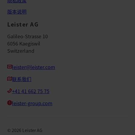
隐私政策
版本说明
Leister AG
Galileo-Strasse 10
6056 Kaegiswil
Switzerland
leister@leister.com
联系我们
+41 41 662 75 75
leister-group.com
©
2026
Leister AG