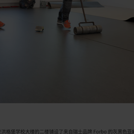
这所苏黎世洪格堡学校大楼的二楼铺设了来自瑞士品牌 Forbo 的灰黑色