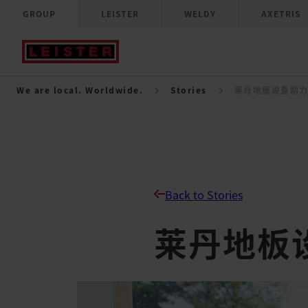
GROUP
LEISTER
WELDY
AXETRIS
We are local. Worldwide.
Stories
莱丹地板设备助
Back to Stories
莱丹地板