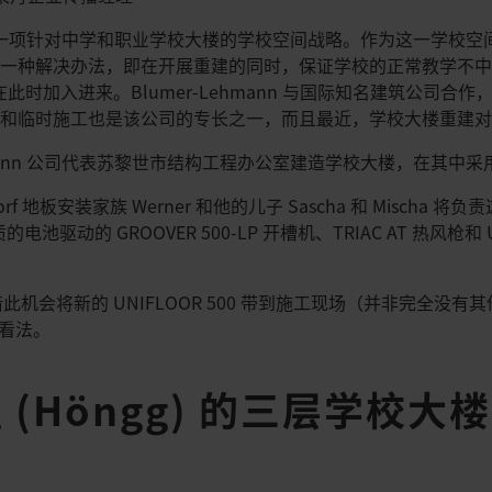
过了一项针对中学和职业学校大楼的学校空间战略。作为这一学校
要一种解决办法，即在开展重建的同时，保证学校的正常教学不
 AG 就在此时加入进来。Blumer-Lehmann 与国际知名建筑公
工和临时施工也是该公司的专长之一，而且最近，学校大楼重建
ehmann 公司代表苏黎世市结构工程办公室建造学校大楼，在其中
，Morf 地板安装家族 Werner 和他的儿子 Sascha 和 Misch
池驱动的 GROOVER 500-LP 开槽机、TRIAC AT 热风枪和 
and 借此机会将新的 UNIFLOOR 500 带到施工现场（并非完全
 的看法。
(Höngg) 的三层学校大楼