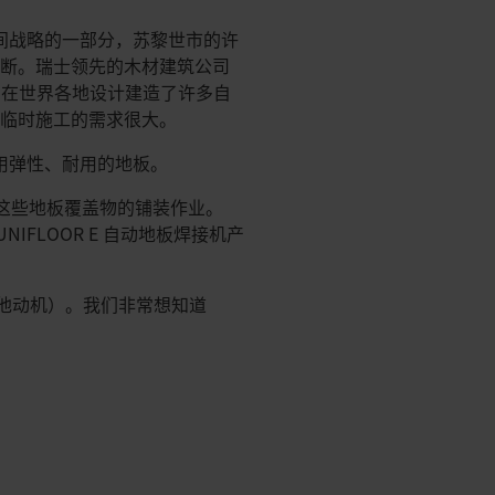
空间战略的一部分，苏黎世市的许
中断。瑞士领先的木材建筑公司
司合作，在世界各地设计建造了许多自
对临时施工的需求很大。
采用弹性、耐用的地板。
a 将负责这些地板覆盖物的铺装作业。
UNIFLOOR E 自动地板焊接机产
没有其他动机）。我们非常想知道