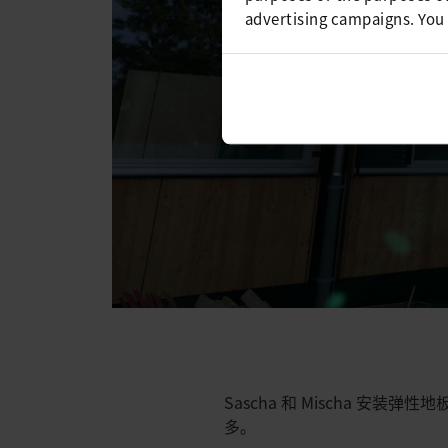
advertising campaigns. You
Sascha 和 Mischa
多。