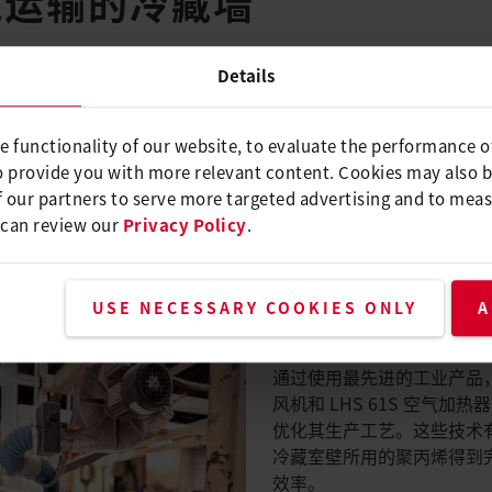
藏运输的冷藏墙
车行业先进复合材料的领先企业，该公司面临着生产耐用、高效冷
Details
、药品和鲜花等易腐货物而设计的。这些集装箱利用集成冷却系
e functionality of our website, to evaluate the performance o
程中的温度要求至关重要。为了满足行业要求，在生产过程中实
o provide you with more relevant content. Cookies may also 
国Liner公司求助于莱丹公司。
 our partners to serve more targeted advertising and to meas
 can review our
Privacy Policy
.
ENCE 鼓风机和 LHS 61
USE NECESSARY COOKIES ONLY
A
通过使用最先进的工业产品，特
风机和 LHS 61S 空气加热
优化其生产工艺。这些技术
冷藏室壁所用的聚丙烯得到
效率。