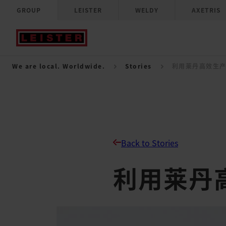
GROUP
LEISTER
WELDY
AXETRIS
We are local. Worldwide.
Stories
利用莱丹高效生
Back to Stories
利用莱丹