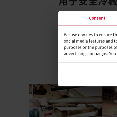
用于安全冷
美国Liner公司是卡车和拖
Consent
装箱是专门为运输和储存食品
车拖车生产的。
We use cookies to ensure th
这类容器的壁对于确保运输过
social media features and t
为了寻求一种高效的解决方案，美
purposes or the purposes of
advertising campaigns. You
使用莱丹 SIL