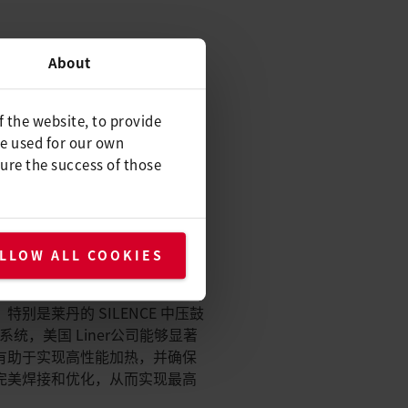
藏室墙壁的挑战。冷藏（冷冻）集
About
统主动调节箱内温度，是专为卡
f the website, to provide
现最大精度和一致性至关重要。
be used for our own
ure the success of those
S 进行高效焊接
LLOW ALL COOKIES
别是莱丹的 SILENCE 中压鼓
器系统，美国 Liner公司能够显著
有助于实现高性能加热，并确保
完美焊接和优化，从而实现最高