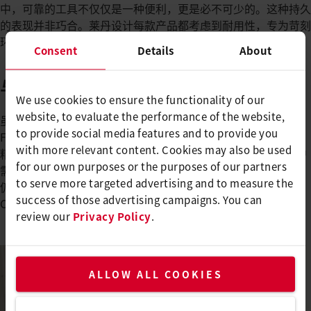
中，可靠的工具不仅仅是一种便利，更是必不可少的。​这种持久
的表现并非巧合。莱丹设计每款产品都考虑到耐用性，专为苛刻
环境中的密集型日常使用而设计。​
Consent
Details
About
与您一起成长的性能
We use cookies to ensure the functionality of our
website, to evaluate the performance of the website,
虽然 DIODE 能够以安静的持久性处理日常焊接工作，但
to provide social media features and to provide you
FUSION 3C 等较新的莱丹型号为要求更高的应用增加了功率和
with more relevant content. Cookies may also be used
精度。​这种传统与创新的融合使 Bertolesi 能够满足不同的客户
for our own purposes or the purposes of our partners
需求，同时保持流程的高效性和可靠性。​“40 多年来，DIODE
to serve more targeted advertising and to measure the
仍然运行得非常完美。这就是莱丹在行动中的质量。” —
success of those advertising campaigns. You can
Claudio Bertolesi
review our
Privacy Policy
.
ALLOW ALL COOKIES