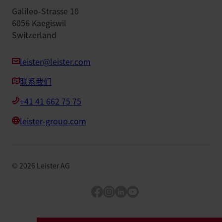
Galileo-Strasse 10
6056 Kaegiswil
Switzerland
leister@leister.com
联系我们
+41 41 662 75 75
leister-group.com
©
2026
Leister AG
Facebook
Instagram
LinkedIn
YouTube